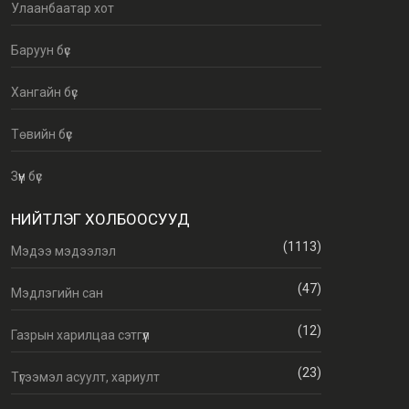
Улаанбаатар хот
Баруун бүс
Хангайн бүс
Төвийн бүс
Зүүн бүс
НИЙТЛЭГ ХОЛБООСУУД
(1113)
Мэдээ мэдээлэл
(47)
Мэдлэгийн сан
(12)
Газрын харилцаа сэтгүүл
(23)
Түгээмэл асуулт, хариулт