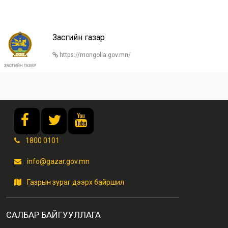
Засгийн газар
https://mongolia.gov.mn/
1800 0101
info@gazar.gov.mn
Газрын зураг дээрх байршил
САЛБАР БАЙГУУЛЛАГА