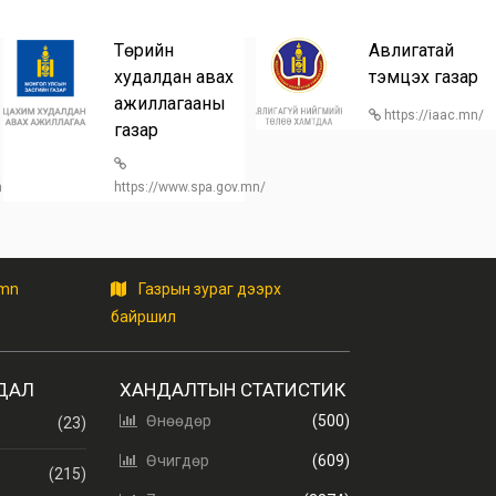
Төрийн
Авлигатай
худалдан авах
тэмцэх газар
ажиллагааны
https://iaac.mn/
газар
/home
https://www.spa.gov.mn/
.mn
Газрын зураг дээрх
байршил
ДАЛ
ХАНДАЛТЫН СТАТИСТИК
Өнөөдөр
(500)
(23)
Өчигдөр
(609)
(215)