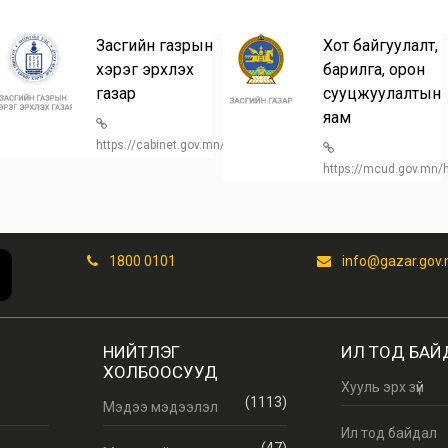
Засгийн газрын
Хот байгуулалт,
хэрэг эрхлэх
барилга, орон
газар
сууцжуулалтын
n/
яам
https://cabinet.gov.mn/
https://mcud.gov.mn
1800 0101
info@gazar.gov
НИЙТЛЭГ
ИЛ ТОД БАЙ
ХОЛБООСУУД
Хууль эрх зүй
(1113)
Мэдээ мэдээлэл
Ил тод байдал