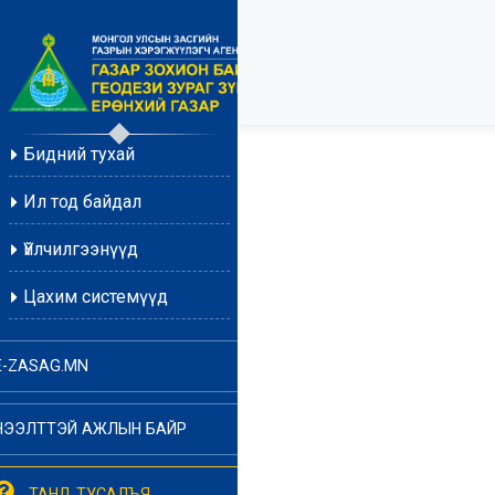
Бидний тухай
Ил тод байдал
Үйлчилгээнүүд
Цахим системүүд
E-ZASAG.MN
НЭЭЛТТЭЙ АЖЛЫН БАЙР
ТАНД ТУСАЛЪЯ