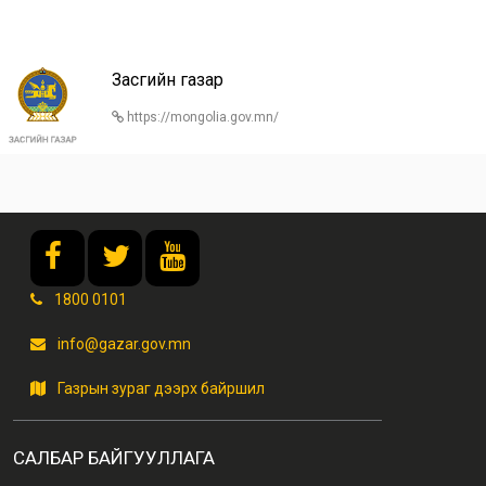
Засгийн газар
https://mongolia.gov.mn/
1800 0101
info@gazar.gov.mn
Газрын зураг дээрх байршил
САЛБАР БАЙГУУЛЛАГА