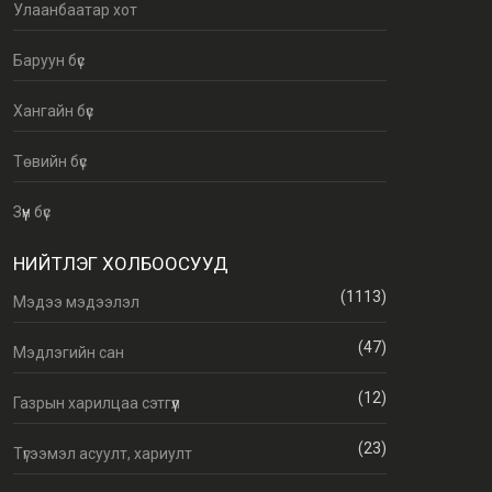
Улаанбаатар хот
Баруун бүс
Хангайн бүс
Төвийн бүс
Зүүн бүс
НИЙТЛЭГ ХОЛБООСУУД
(1113)
Мэдээ мэдээлэл
(47)
Мэдлэгийн сан
(12)
Газрын харилцаа сэтгүүл
(23)
Түгээмэл асуулт, хариулт