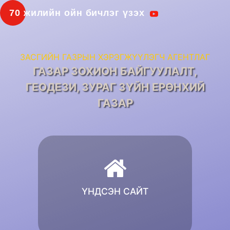
70 жилийн ойн бичлэг үзэх
ЗАСГИЙН ГАЗРЫН ХЭРЭГЖҮҮЛЭГЧ АГЕНТЛАГ
ГАЗАР ЗОХИОН БАЙГУУЛАЛТ,
ГЕОДЕЗИ, ЗУРАГ ЗҮЙН ЕРӨНХИЙ
ГАЗАР
ҮНДСЭН САЙТ