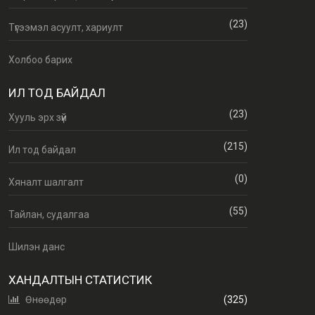
(23)
Түгээмэл асуулт, хариулт
Холбоо барих
ИЛ ТОД БАЙДАЛ
(23)
Хууль эрх зүй
(215)
Ил тод байдал
(0)
Хяналт шалгалт
(55)
Тайлан, судалгаа
Шилэн данс
ХАНДАЛТЫН СТАТИСТИК
Өнөөдөр
(325)