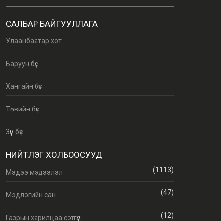
САЛБАР БАЙГУУЛЛАГА
Улаанбаатар хот
Баруун бүс
Хангайн бүс
Төвийн бүс
Зүүн бүс
НИЙТЛЭГ ХОЛБООСУУД
(1113)
Мэдээ мэдээлэл
(47)
Мэдлэгийн сан
(12)
Газрын харилцаа сэтгүүл