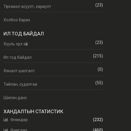
(23)
Түгээмэл асуулт, хариулт
Холбоо барих
ИЛ ТОД БАЙДАЛ
(23)
Хууль эрх зүй
(215)
Ил тод байдал
(0)
Хяналт шалгалт
(55)
Тайлан, судалгаа
Шилэн данс
ХАНДАЛТЫН СТАТИСТИК
Өнөөдөр
(232)
Өчигдөр
(460)