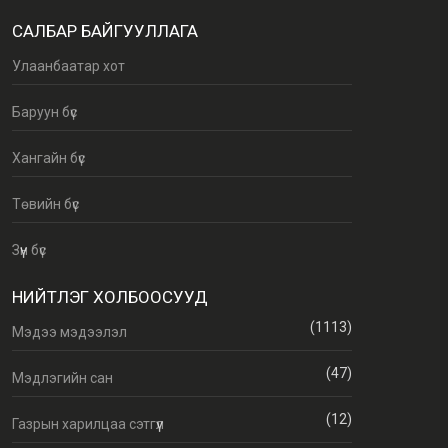
САЛБАР БАЙГУУЛЛАГА
Улаанбаатар хот
Баруун бүс
Хангайн бүс
Төвийн бүс
Зүүн бүс
НИЙТЛЭГ ХОЛБООСУУД
(1113)
Мэдээ мэдээлэл
(47)
Мэдлэгийн сан
(12)
Газрын харилцаа сэтгүүл