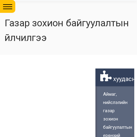
Газар зохион байгуулалтын
үйлчилгээ
хуудасны
Аймаг,
нийслэлийн
газар
зохион
байгуулалтын
ерөнхий