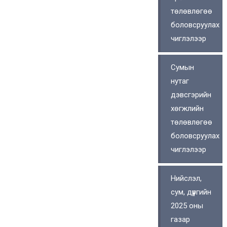
төлөвлөгөө
боловсруулах
чиглэлээр
Сумын
нутаг
дэвсгэрийн
хөгжлийн
төлөвлөгөө
боловсруулах
чиглэлээр
Нийслэл,
сум, дүүргийн
2025 оны
газар