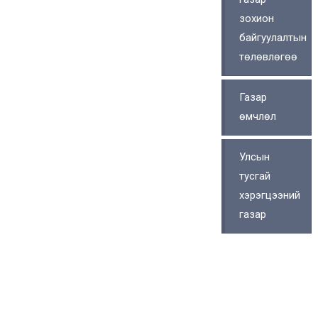
зохион
байгуулалтын
төлөвлөгөө
Газар
өмчлөл
Улсын
тусгай
хэрэгцээний
газар