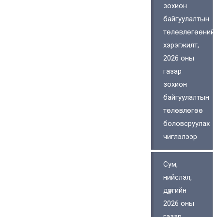
зохион
байгуулалтын
төлөвлөгөөний
хэрэгжилт,
2026 оны
газар
зохион
байгуулалтын
төлөвлөгөө
боловсруулах
чиглэлээр
Сум,
нийслэл,
дүүргийн
2026 оны
газар