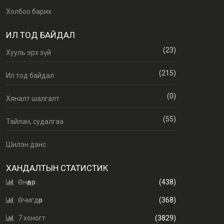
Холбоо барих
ИЛ ТОД БАЙДАЛ
(23)
Хууль эрх зүй
(215)
Ил тод байдал
(0)
Хяналт шалгалт
(55)
Тайлан, судалгаа
Шилэн данс
ХАНДАЛТЫН СТАТИСТИК
Өнөөдөр
(438)
Өчигдөр
(368)
7 хоногт
(3829)