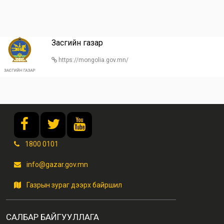
Засгийн газар
https://mongolia.gov.mn/
1800 0101
info@gazar.gov.mn
Газрын зураг дээрх байршил
САЛБАР БАЙГУУЛЛАГА