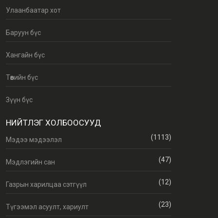
Улаанбаатар хот
Баруун бүс
Хангайн бүс
Төвийн бүс
Зүүн бүс
НИЙТЛЭГ ХОЛБООСУУД
(1113)
Мэдээ мэдээлэл
(47)
Мэдлэгийн сан
(12)
Газрын харилцаа сэтгүүл
(23)
Түгээмэл асуулт, хариулт