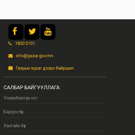
1800 0101
info@gazar.gov.mn
Газрын зураг дээрх байршил
САЛБАР БАЙГУУЛЛАГА
Улаанбаатар хот
Баруун бүс
Хангайн бүс