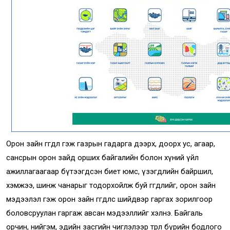
Орон зайн өгөгдөл гэж газрын гадарга дээрх, доорх ус, агаар,
сансрын орон зайд орших байгалийн болон хүний үйл
ажиллагаагаар бүтээгдсэн биет юмс, үзэгдлийн байршил,
хэмжээ, шинж чанарыг тодорхойлж буй өгөгдлийг, орон зайн
мэдээлэл гэж орон зайн өгөгдлөөс шийдвэр гаргах зорилгоор
боловсруулан гаргаж авсан мэдээллийг хэлнэ. Байгаль
орчин, нийгэм, эдийн засгийн чиглэлээр төрөл бүрийн бодлого