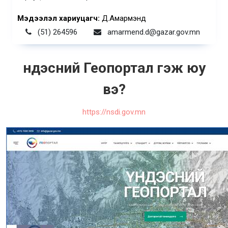
Мэдээлэл хариуцагч:
Д.Амармэнд
(51) 264596
amarmend.d@gazar.gov.mn
Үндэсний Геопортал гэж юу
вэ?
https://nsdi.gov.mn