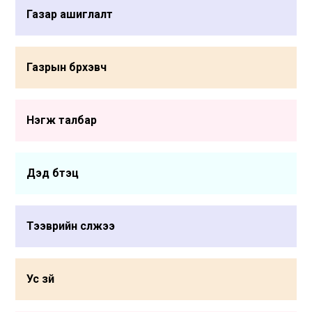
Газар ашиглалт
Газрын бүрхэвч
Нэгж талбар
Дэд бүтэц
Тээврийн сүлжээ
Ус зүй