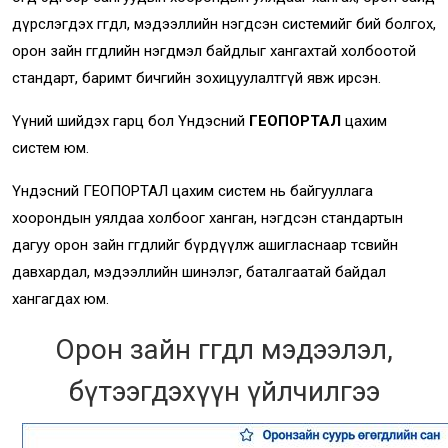
дүрслэгдэх өгөгдөл, мэдээллийн нэгдсэн системийг бий болгох,
орон зайн өгөгдлийн нэгдмэл байдлыг хангахтай холбоотой
стандарт, баримт бичгийн зохицуулалтгүй явж ирсэн.
Үүний шийдэх гарц бол Үндэсний
ГЕОПОРТАЛ
цахим
систем юм.
Үндэсний ГЕОПОРТАЛ цахим систем нь байгууллага
хоорондын уялдаа холбоог ханган, нэгдсэн стандартын
дагуу орон зайн өгөгдлийг бүрдүүлж ашигласнаар төсвийн
давхардал, мэдээллийн шинэлэг, баталгаатай байдал
хангагдах юм.
Орон зайн өгөгдөл мэдээлэл,
бүтээгдэхүүн үйлчилгээ