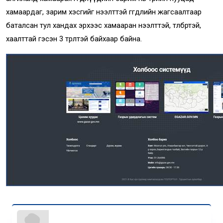
хамаардаг, зарим хэсгийг нээлттэй өгөгдлийн жагсаалтаар
баталсан тул хандах эрхээс хамааран нээлттэй, төлбөртэй,
хаалттай гэсэн 3 төрөлтэй байхаар байна.