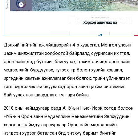
Дэлхий нийтийн аж үйлдвэрийн 4-р хувьсгал, Монгол улсын
цахим шилжилттэй холбоотой байрлалд суурилсан их өгөгдөл,
орон зайн дэд бүтцийг байгуулах, цахим орчинд орон зайн
мэдээллийг бүрдүүлэх, түгээх, төр болон хувийн хэвшил,
иргэдийн хамтын ажиллагааг бий болгох, төрийн үйлчилгээг
тэгш хүртээмжтэй явуулахад орон зайн цахим системийг
байгуулах нэн шаардлага тулгарч байна.
2018 оны наймдугаар сард АНУ-ын Нью-Йорк хотод болсон
НҮБ-ын Орон зайн мэдээллийн менежментийн Зөвлөхүүдийн
хорооны наймдугаар хурлаар Орон зайн мэдээллийн
нэгдсэн хүрээг баталсан бөгөөд энэхүү баримт бичгийг