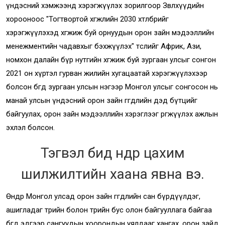
үндэсний хэмжээнд хэрэгжүүлэх зорилгоор Зөвлөхүүдийн
хорооноос "Тогтвортой хөгжлийн 2030 хөтөлбөрийг
хэрэгжүүлэхэд хөгжиж буй орнуудын орон зайн мэдээллийн
менежментийн чадавхыг бэхжүүлэх" төслийг Африк, Ази,
номхон далайн бүр нутгийн хөгжиж буй зургаан улсыг сонгон
2021 он хүртэл гурван жилийн хугацаатай хэрэгжүүлэхээр
болсон бөгөөд зургаан улсын нэгээр Монгол улсыг сонгосон нь
манай улсын үндэсний орон зайн өгөгдлийн дэд бүтцийг
байгуулах, орон зайн мэдээллийн хэрэглээг өргөжүүлэх ажлын
эхлэл болсон.
Тэгвэл бид өнөөдөр цахим
шилжилтийн хаана явна вэ.
Өнөөдөр Монгол улсад орон зайн өгөгдлийн сан бүрдүүлдэг,
ашигладаг төрийн болон төрийн бус олон байгууллага байгаа
бөгөөд эдгээр сангуудын хоорондын уялдааг хангах, орон зайд