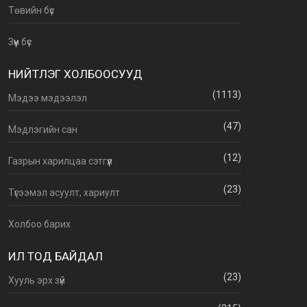
Төвийн бүс
Зүүн бүс
НИЙТЛЭГ ХОЛБООСУУД
(1113)
Мэдээ мэдээлэл
(47)
Мэдлэгийн сан
(12)
Газрын харилцаа сэтгүүл
(23)
Түгээмэл асуулт, хариулт
Холбоо барих
ИЛ ТОД БАЙДАЛ
(23)
Хууль эрх зүй