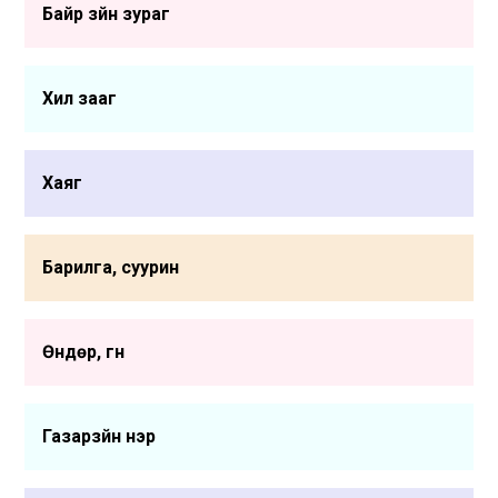
Байр зүйн зураг
Хил зааг
Хаяг
Барилга, суурин
Өндөр, гүн
Газарзүйн нэр