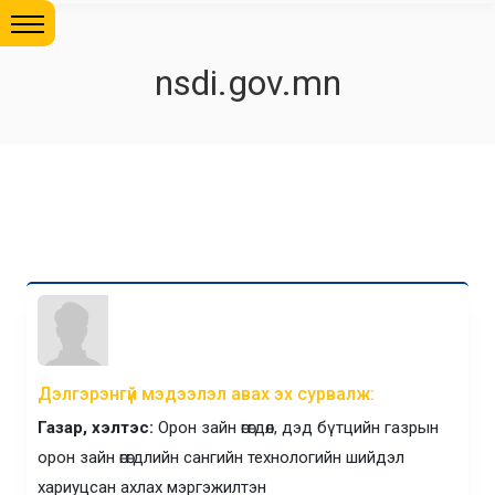
nsdi.gov.mn
Дэлгэрэнгүй мэдээлэл авах эх сурвалж:
Газар, хэлтэс:
Орон зайн өгөгдөл, дэд бүтцийн газрын
орон зайн өгөгдлийн сангийн технологийн шийдэл
хариуцсан ахлах мэргэжилтэн