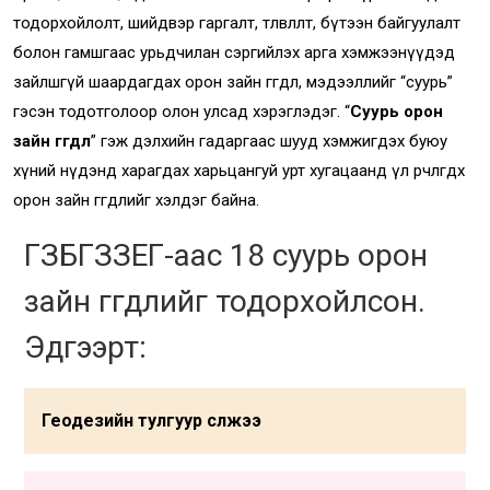
тодорхойлолт, шийдвэр гаргалт, төлөвлөлт, бүтээн байгуулалт
болон гамшгаас урьдчилан сэргийлэх арга хэмжээнүүдэд
зайлшгүй шаардагдах орон зайн өгөгдөл, мэдээллийг “суурь”
гэсэн тодотголоор олон улсад хэрэглэдэг. “
Суурь орон
зайн өгөгдөл
” гэж дэлхийн гадаргаас шууд хэмжигдэх буюу
хүний нүдэнд харагдах харьцангуй урт хугацаанд үл өөрчлөгдөх
орон зайн өгөгдлийг хэлдэг байна.
ГЗБГЗЗЕГ-аас 18 суурь орон
зайн өгөгдлийг тодорхойлсон.
Эдгээрт:
Геодезийн тулгуур сүлжээ