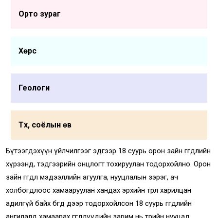
Орто зураг
Хөрс
Геологи
Түүх, соёлын өв
Бүтээгдэхүүн үйлчилгээг эдгээр 18 суурь орон зайн өгөгдлийн
хүрээнд, тэдгээрийн онцлогт тохируулан тодорхойлно. Орон
зайн өгөгдөл мэдээллийн агуулга, нууцлалын зэрэг, ач
холбогдлоос хамааруулан хандах эрхийн төрөл харилцан
адилгүй байх бөгөөд дээр тодорхойлсон 18 суурь өгөгдлийн
ангилалд хамаарах өгөгдлүүдийн зарим нь төрийн нууцад