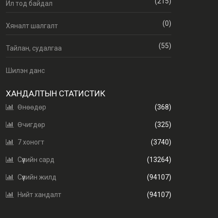
(215)
Ил тод байдал
(0)
Хяналт шалгалт
(55)
Тайлан, судалгаа
Шилэн данс
ХАНДАЛТЫН СТАТИСТИК
Өнөөдөр
(368)
Өчигдөр
(325)
7 хоногт
(3740)
Сүүлийн сард
(13264)
Сүүлийн жилд
(94107)
Нийт хандалт
(94107)