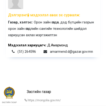
Дэлгэрэнгүй мэдээлэл авах эх сурвалж:
Газар, хэлтэс:
Орон зайн өгөгдөл, дэд бүтцийн газрын
орон зайн өгөгдлийн сангийн технологийн шийдэл
хариуцсан ахлах мэргэжилтэн
Мэдээлэл хариуцагч:
Д.Амармэнд
(51) 264596
amarmend.d@gazar.gov.mn
Засгийн газар
https://mongolia.gov.mn/