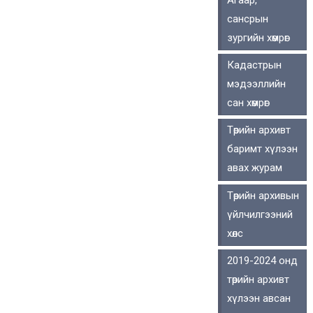
сансрын
зургийн хөмрөг
Кадастрын
мэдээллийн
сан хөмрөг
Төрийн архивт
баримт хүлээн
авах журам
Төрийн архивын
үйлчилгээний
хөлс
2019-2024 онд
төрийн архивт
хүлээн авсан