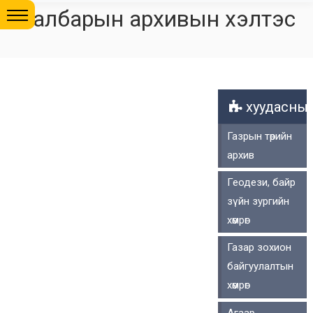
Салбарын архивын хэлтэс
хуудасны 
Газрын төрийн
архив
Геодези, байр
зүйн зургийн
хөмрөг
Газар зохион
байгуулалтын
хөмрөг
Агаар,