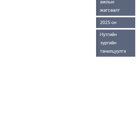
ажлын
жагсаалт
2025 он
Нутгийн
зургийн
танилцуулга