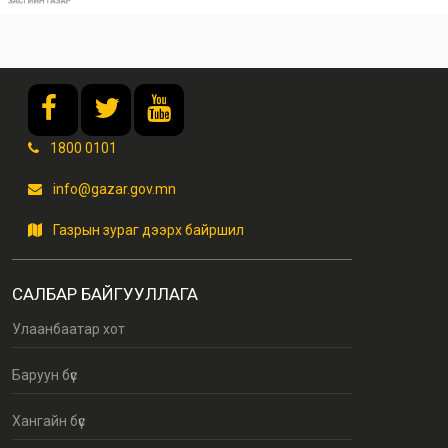
1800 0101
info@gazar.gov.mn
Газрын зураг дээрх байршил
САЛБАР БАЙГУУЛЛАГА
Улаанбаатар хот
Баруун бүс
Хангайн бүс