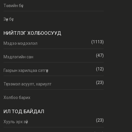
Төвийн бүс
Зүүн бүс
НИЙТЛЭГ ХОЛБООСУУД
(1113)
Мэдээ мэдээлэл
(47)
Мэдлэгийн сан
(12)
Газрын харилцаа сэтгүүл
(23)
Түгээмэл асуулт, хариулт
Холбоо барих
ИЛ ТОД БАЙДАЛ
(23)
Хууль эрх зүй