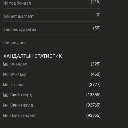
(215)
Ил тод байдал
(0)
Хяналт шалгалт
(55)
Тайлан, судалгаа
Шилэн данс
ХАНДАЛТЫН СТАТИСТИК
Өнөөдөр
(325)
Өчигдөр
(460)
7 хоногт
(3727)
Сүүлийн сард
(13585)
Сүүлийн жилд
(93765)
Нийт хандалт
(93765)