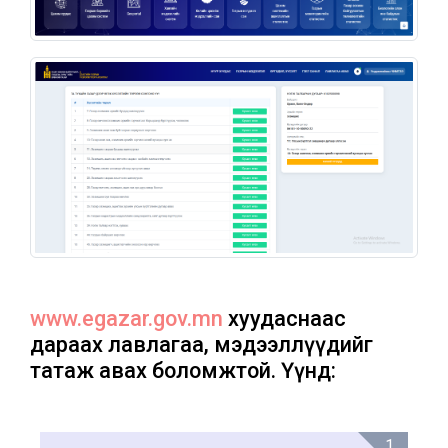
www.egazar.gov.mn
хуудаснаас
дараах лавлагаа, мэдээллүүдийг
татаж авах боломжтой. Үүнд:
1