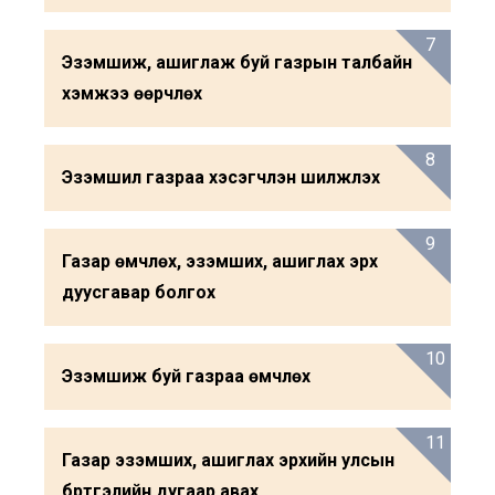
7
Эзэмшиж, ашиглаж буй газрын талбайн
хэмжээ өөрчлөх
8
Эзэмшил газраа хэсэгчлэн шилжүүлэх
9
Газар өмчлөх, эзэмших, ашиглах эрх
дуусгавар болгох
10
Эзэмшиж буй газраа өмчлөх
11
Газар эзэмших, ашиглах эрхийн улсын
бүртгэлийн дугаар авах