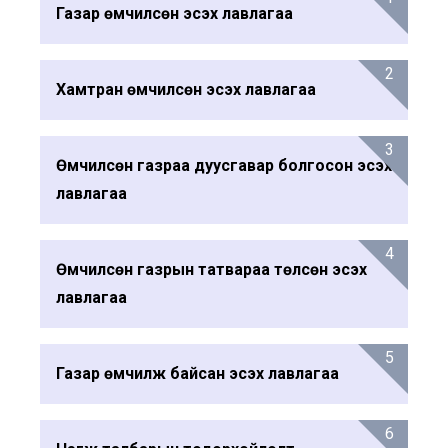
Газар өмчилсөн эсэх лавлагаа
2
Хамтран өмчилсөн эсэх лавлагаа
3
Өмчилсөн газраа дуусгавар болгосон эсэх
лавлагаа
4
Өмчилсөн газрын татвараа төлсөн эсэх
лавлагаа
5
Газар өмчилж байсан эсэх лавлагаа
6