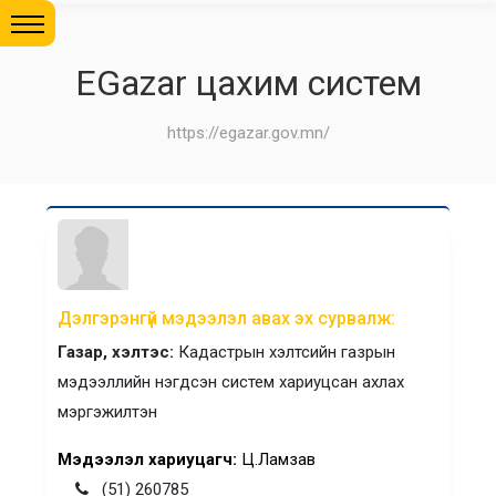
EGazar цахим систем
https://egazar.gov.mn/
Дэлгэрэнгүй мэдээлэл авах эх сурвалж:
Газар, хэлтэс:
Кадастрын хэлтсийн газрын
мэдээллийн нэгдсэн систем хариуцсан ахлах
мэргэжилтэн
Мэдээлэл хариуцагч:
Ц.Ламзав
(51) 260785