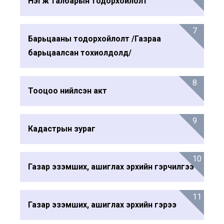
Нэгж талбарын тодорхойлолт
7
Барьцааны тодорхойлолт /Газраа
барьцаалсан тохиолдолд/
8
Тооцоо нийлсэн акт
9
Кадастрын зураг
10
Газар эзэмших, ашиглах эрхийн гэрчилгээ
11
Газар эзэмших, ашиглах эрхийн гэрээ