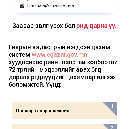
lamzav.ts@gazar.gov.mn
Заавар зөвлөгөө үзэх бол
энд дарна уу.
Газрын кадастрын нэгдсэн цахим
систем
www.egazar.gov.mn
хуудаснаас өөрийн газартай холбоотой
72 төрлийн мэдээллийг авах бөгөөд
дараах өргөдлүүдийг цахимаар илгээх
боломжтой. Үүнд:
1
Шинээр газар эзэмших
2