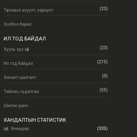
(23)
Түгээмэл асуулт, хариулт
Холбоо барих
ИЛ ТОД БАЙДАЛ
(23)
Хууль эрх зүй
(215)
Ил тод байдал
(0)
Хяналт шалгалт
(55)
Тайлан, судалгаа
Шилэн данс
ХАНДАЛТЫН СТАТИСТИК
Өнөөдөр
(335)