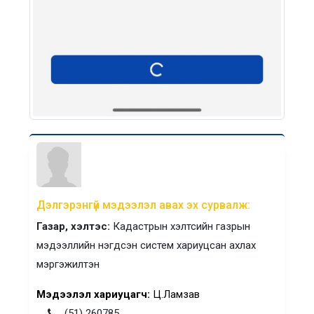
Дэлгэрэнгүй мэдээлэл авах эх сурвалж:
Газар, хэлтэс:
Кадастрын хэлтсийн газрын
мэдээллийн нэгдсэн систем хариуцсан ахлах
мэргэжилтэн
Мэдээлэл хариуцагч:
Ц.Ламзав
(51) 260785