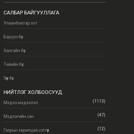
САЛБАР БАЙГУУЛЛАГА
Улаанбаатар хот
Баруун бүс
Хангайн бүс
Төвийн бүс
Зүүн бүс
НИЙТЛЭГ ХОЛБООСУУД
(1113)
Мэдээ мэдээлэл
(47)
Мэдлэгийн сан
(12)
Газрын харилцаа сэтгүүл