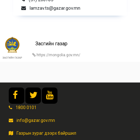
lamzav.ts@gazar.gov.mn
Засгийн газар
https://mongolia.gov.mn/
1800 0101
info@gazar.gov.mn
Газрын зураг дээрх байршил