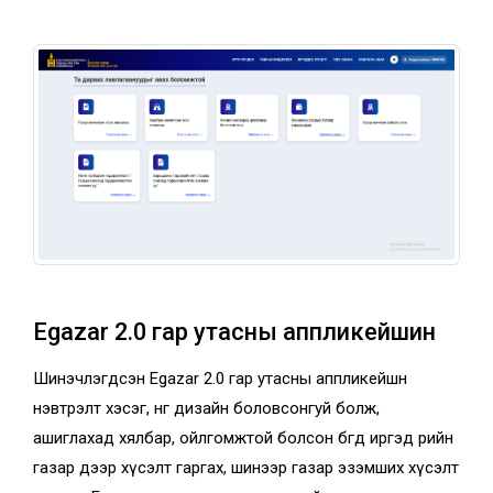
Egazar 2.0 гар утасны аппликейшин
Шинэчлэгдсэн Egazar 2.0 гар утасны аппликейшн
нэвтрэлт хэсэг, өнгө дизайн боловсонгуй болж,
ашиглахад хялбар, ойлгомжтой болсон бөгөөд иргэд өөрийн
газар дээр хүсэлт гаргах, шинээр газар эзэмших хүсэлт