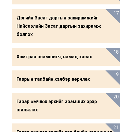
17
Дүүргийн Засаг даргын захирамжийг
Нийслэлийн Засаг даргын захирамж
болгох
18
Хамтран эзэмшигч, нэмэх, хасах
19
Газрын талбайн хэлбэр өөрчлөх
20
Газар өмчлөх эрхийг эзэмших эрхрүү
шилжүүлэх
21