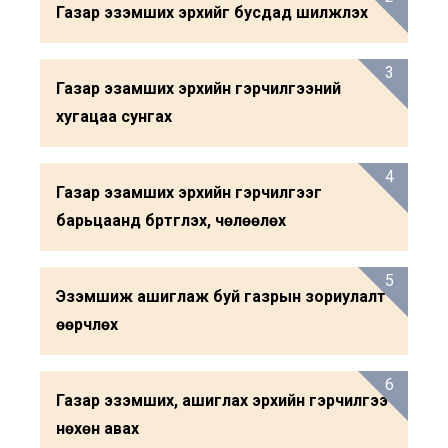
Газар эзэмших эрхийг бусдад шилжүүлэх
3
Газар эзамших эрхийн гэрчилгээний
хугацаа сунгах
4
Газар эзамших эрхийн гэрчилгээг
барьцаанд бүртгүүлэх, чөлөөлөх
5
Эзэмшиж ашиглаж буй газрын зориулалт
өөрчлөх
6
Газар эзэмших, ашиглах эрхийн гэрчилгээ
нөхөн авах