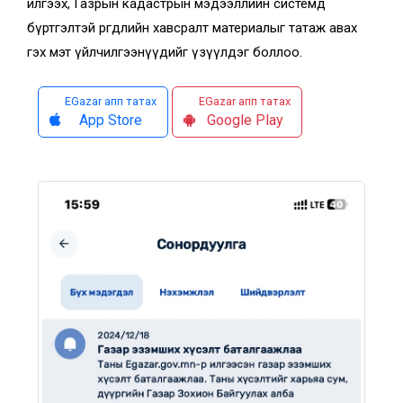
илгээх, Газрын кадастрын мэдээллийн системд
бүртгэлтэй өргөдлийн хавсралт материалыг татаж авах
гэх мэт үйлчилгээнүүдийг үзүүлдэг боллоо.
EGazar апп татах
EGazar апп татах
App Store
Google Play