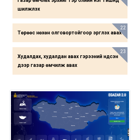
Газар өмчлөх эрхийг гэр бүлийн нэг гишүүнд
шилжүүлэх
22
Төрөөс нөхөн олговортойгоор эргүүлэх авах
23
Худалдах, худалдан авах гэрээний үндсэн
дээр газар өмчилж авах