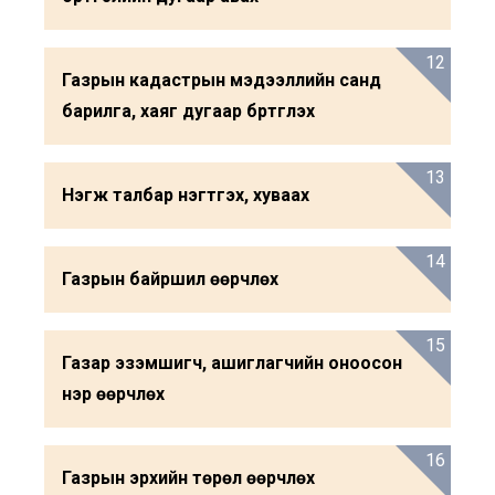
12
Газрын кадастрын мэдээллийн санд
барилга, хаяг дугаар бүртгүүлэх
13
Нэгж талбар нэгтгэх, хуваах
14
Газрын байршил өөрчлөх
15
Газар эзэмшигч, ашиглагчийн оноосон
нэр өөрчлөх
16
Газрын эрхийн төрөл өөрчлөх