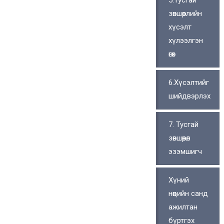
5.Тусгай
зөвшөөрлийн
хүсэлт
хүлээлгэн
өгөх
6.Хүсэлтийг
шийдвэрлэх
7. Тусгай
зөвшөөрөл
эзэмшигч
Хүний
нөөцийн санд
ажилтан
бүртгэх