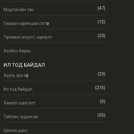
(47)
Мэдлэгийн сан
(12)
Газрын харилцаа сэтгүүл
(23)
Түгээмэл асуулт, хариулт
Холбоо барих
ИЛ ТОД БАЙДАЛ
(23)
Хууль эрх зүй
(215)
Ил тод байдал
(0)
Хяналт шалгалт
(55)
Тайлан, судалгаа
Шилэн данс