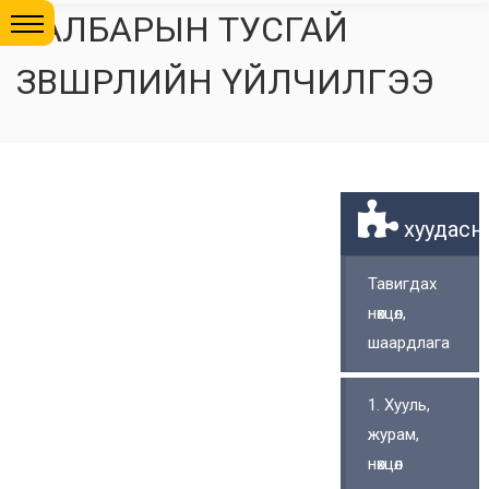
САЛБАРЫН ТУСГАЙ
ЗӨВШӨӨРЛИЙН ҮЙЛЧИЛГЭЭ
хуудасны
Тавигдах
нөхцөл,
шаардлага
1. Хууль,
журам,
нөхцөл