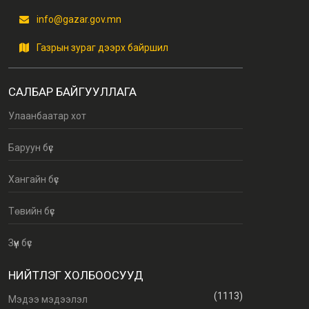
info@gazar.gov.mn
Газрын зураг дээрх байршил
САЛБАР БАЙГУУЛЛАГА
Улаанбаатар хот
Баруун бүс
Хангайн бүс
Төвийн бүс
Зүүн бүс
НИЙТЛЭГ ХОЛБООСУУД
(1113)
Мэдээ мэдээлэл