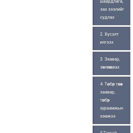
шаардлага,
зах зээлийг
судлах
2. Хүсэлт
илгээх
3. Заавар,
зөвлөгөө авах
4. Төлбөр төлөх
заавар,
төлбөр
хураамжын
хэмжээ