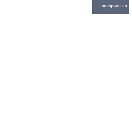
зааварчилгаа