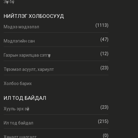
Зүүн бүс
НИЙТЛЭГ ХОЛБООСУУД
(1113)
Мэдээ мэдээлэл
(47)
Мэдлэгийн сан
(12)
Газрын харилцаа сэтгүүл
(23)
Түгээмэл асуулт, хариулт
Холбоо барих
ИЛ ТОД БАЙДАЛ
(23)
Хууль эрх зүй
(215)
Ил тод байдал
(0)
Хяналт шалгалт