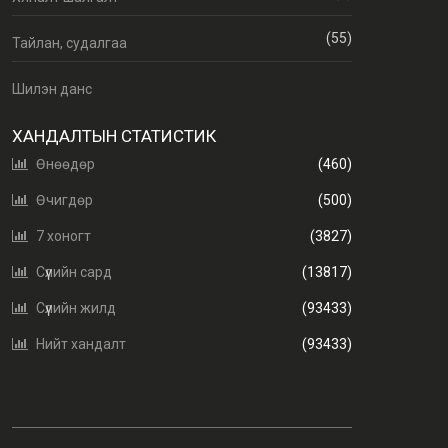
(55)
Тайлан, судалгаа
Шилэн данс
ХАНДАЛТЫН СТАТИСТИК
Өнөөдөр
(460)
Өчигдөр
(500)
7 хоногт
(3827)
Сүүлийн сард
(13817)
Сүүлийн жилд
(93433)
Нийт хандалт
(93433)