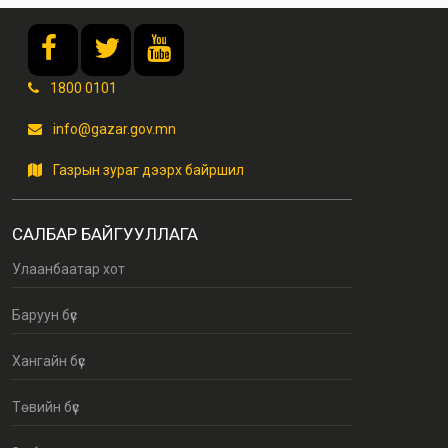
1800 0101
info@gazar.gov.mn
Газрын зураг дээрх байршил
САЛБАР БАЙГУУЛЛАГА
Улаанбаатар хот
Баруун бүс
Хангайн бүс
Төвийн бүс