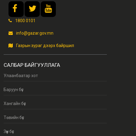
1800 0101
info@gazar.gov.mn
Газрын зураг дээрх байршил
САЛБАР БАЙГУУЛЛАГА
Улаанбаатар хот
Баруун бүс
Хангайн бүс
Төвийн бүс
Зүүн бүс