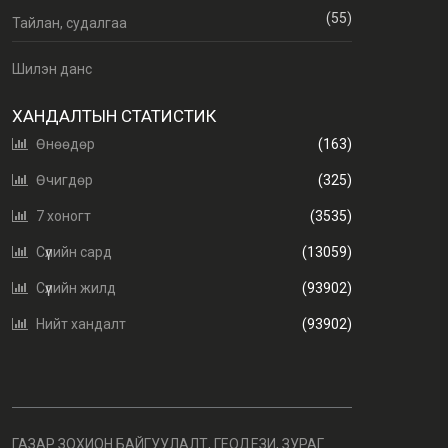
(55)
Тайлан, судалгаа
Шилэн данс
ХАНДАЛТЫН СТАТИСТИК
Өнөөдөр
(163)
Өчигдөр
(325)
7 хоногт
(3535)
Сүүлийн сард
(13059)
Сүүлийн жилд
(93902)
Нийт хандалт
(93902)
ГАЗАР ЗОХИОН БАЙГУУЛАЛТ, ГЕОДЕЗИ, ЗУРАГ