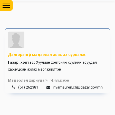
Дэлгэрэнгүй мэдээлэл авах эх сурвалж:
Газар, хэлтэс:
Хуулийн хэлтсийн хуулийн асуудал
хариуцсан ахлах мэргэжилтэн
Мэдээлэл хариуцагч:
Ч.Нямсүрэн
(51) 262381
nyamsuren.ch@gazar.gov.mn