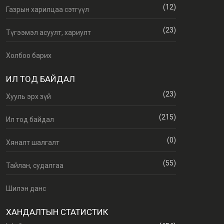
(12)
Газрын харилцаа сэтгүүл
(23)
Түгээмэл асуулт, хариулт
Холбоо барих
ИЛ ТОД БАЙДАЛ
(23)
Хууль эрх зүй
(215)
Ил тод байдал
(0)
Хяналт шалгалт
(55)
Тайлан, судалгаа
Шилэн данс
ХАНДАЛТЫН СТАТИСТИК