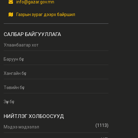
info@gazar.gov.mn
Газрын зураг дээрх байршил
САЛБАР БАЙГУУЛЛАГА
Улаанбаатар хот
Баруун бүс
Хангайн бүс
Төвийн бүс
Зүүн бүс
НИЙТЛЭГ ХОЛБООСУУД
(1113)
Мэдээ мэдээлэл