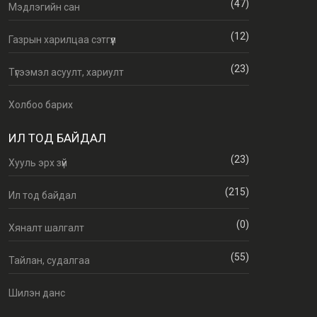
(47)
Мэдлэгийн сан
(12)
Газрын харилцаа сэтгүүл
(23)
Түгээмэл асуулт, хариулт
Холбоо барих
ИЛ ТОД БАЙДАЛ
(23)
Хууль эрх зүй
(215)
Ил тод байдал
(0)
Хяналт шалгалт
(55)
Тайлан, судалгаа
Шилэн данс