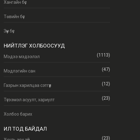
Хангайн бүс
Төвийн бүс
Зүүн бүс
НИЙТЛЭГ ХОЛБООСУУД
(1113)
Мэдээ мэдээлэл
(47)
Мэдлэгийн сан
(12)
Газрын харилцаа сэтгүүл
(23)
Түгээмэл асуулт, хариулт
Холбоо барих
ИЛ ТОД БАЙДАЛ
(23)
Хууль эрх зүй