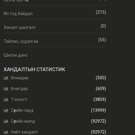
(215)
Ил тод байдал
(0)
Хяналт шалгалт
(55)
Тайлан, судалгаа
Шилэн данс
ХАНДАЛТЫН СТАТИСТИК
Өнөөдөр
(500)
Өчигдөр
(609)
7 хоногт
(3859)
Сүүлийн сард
(13999)
Сүүлийн жилд
(92972)
Нийт хандалт
(92972)