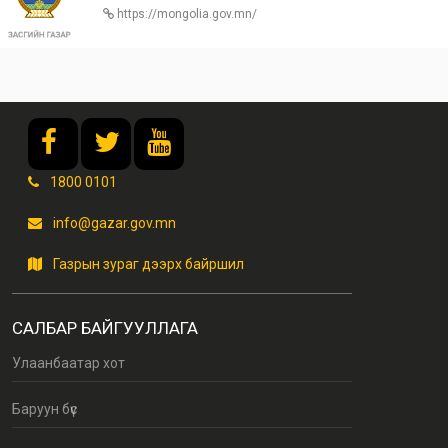
https://mongolia.gov.mn/
1800 0101
info@gazar.gov.mn
Газрын зураг дээрх байршил
САЛБАР БАЙГУУЛЛАГА
Улаанбаатар хот
Баруун бүс