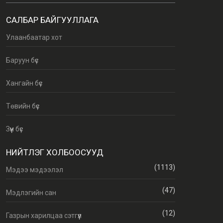
САЛБАР БАЙГУУЛЛАГА
Улаанбаатар хот
Баруун бүс
Хангайн бүс
Төвийн бүс
Зүүн бүс
НИЙТЛЭГ ХОЛБООСУУД
(1113)
Мэдээ мэдээлэл
(47)
Мэдлэгийн сан
(12)
Газрын харилцаа сэтгүүл