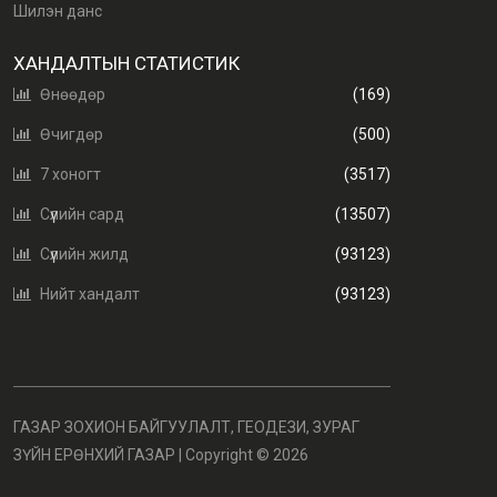
Шилэн данс
ХАНДАЛТЫН СТАТИСТИК
Өнөөдөр
(169)
Өчигдөр
(500)
7 хоногт
(3517)
Сүүлийн сард
(13507)
Сүүлийн жилд
(93123)
Нийт хандалт
(93123)
ГАЗАР ЗОХИОН БАЙГУУЛАЛТ, ГЕОДЕЗИ, ЗУРАГ
ЗҮЙН ЕРӨНХИЙ ГАЗАР | Copyright ©
2026