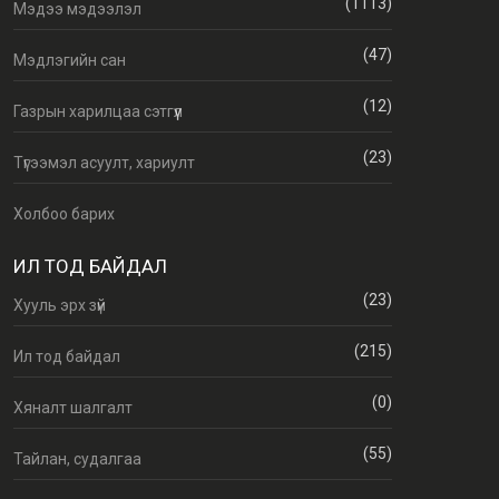
(1113)
Мэдээ мэдээлэл
(47)
Мэдлэгийн сан
(12)
Газрын харилцаа сэтгүүл
(23)
Түгээмэл асуулт, хариулт
Холбоо барих
ИЛ ТОД БАЙДАЛ
(23)
Хууль эрх зүй
(215)
Ил тод байдал
(0)
Хяналт шалгалт
(55)
Тайлан, судалгаа