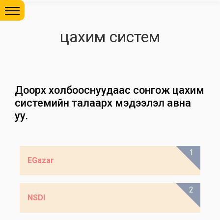
цахим систем
Доорх холбооснуудаас сонгож цахим
системийн талаарх мэдээлэл авна
уу.
1
EGazar
2
NSDI