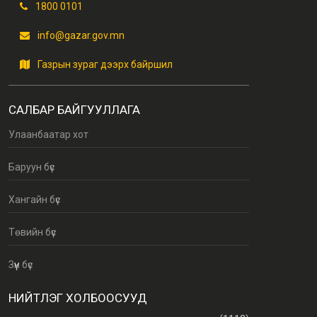
1800 0101
info@gazar.gov.mn
Газрын зураг дээрх байршил
САЛБАР БАЙГУУЛЛАГА
Улаанбаатар хот
Баруун бүс
Хангайн бүс
Төвийн бүс
Зүүн бүс
НИЙТЛЭГ ХОЛБООСУУД