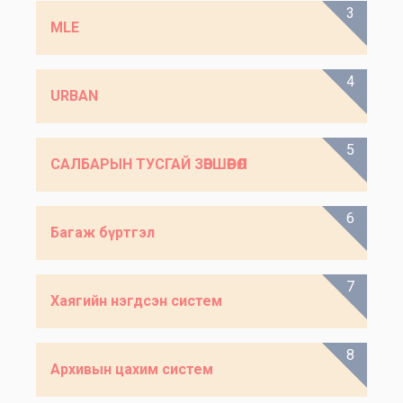
3
MLE
4
URBAN
5
САЛБАРЫН ТУСГАЙ ЗӨВШӨӨРӨЛ
6
Багаж бүртгэл
7
Хаягийн нэгдсэн систем
8
Архивын цахим систем