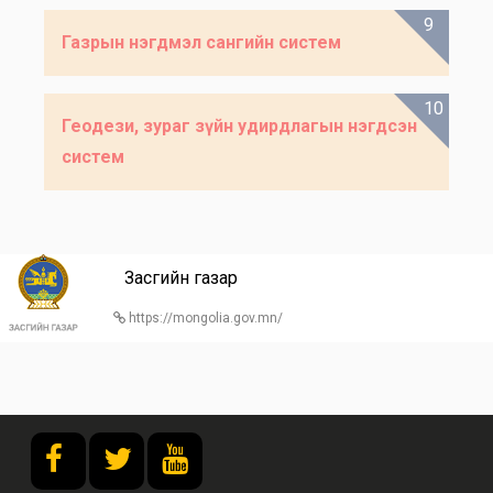
9
Газрын нэгдмэл сангийн систем
10
Геодези, зураг зүйн удирдлагын нэгдсэн
систем
Засгийн газар
https://mongolia.gov.mn/