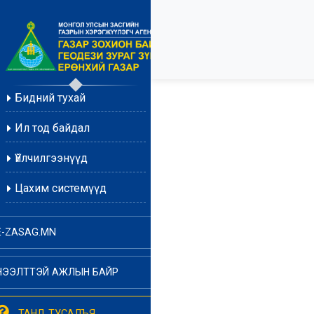
Бидний тухай
Ил тод байдал
Үйлчилгээнүүд
Цахим системүүд
E-ZASAG.MN
НЭЭЛТТЭЙ АЖЛЫН БАЙР
ТАНД ТУСАЛЪЯ