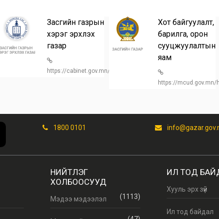
Засгийн газрын
Хот байгуулалт,
хэрэг эрхлэх
барилга, орон
газар
сууцжуулалтын
n/
яам
https://cabinet.gov.mn/
https://mcud.gov.mn
1800 0101
info@gazar.gov
НИЙТЛЭГ
ИЛ ТОД БАЙ
ХОЛБООСУУД
Хууль эрх зүй
(1113)
Мэдээ мэдээлэл
Ил тод байдал