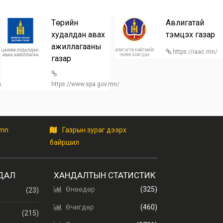
Төрийн
Авлигатай
худалдан авах
тэмцэх газар
ажиллагааны
https://iaac.mn/
газар
/home
https://www.spa.gov.mn/
.mn
Газрын зураг дээрх
байршил
ДАЛ
ХАНДАЛТЫН СТАТИСТИК
Өнөөдөр
(325)
(23)
Өчигдөр
(460)
(215)