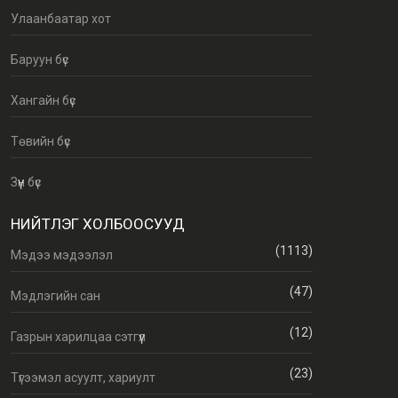
Улаанбаатар хот
Баруун бүс
Хангайн бүс
Төвийн бүс
Зүүн бүс
НИЙТЛЭГ ХОЛБООСУУД
(1113)
Мэдээ мэдээлэл
(47)
Мэдлэгийн сан
(12)
Газрын харилцаа сэтгүүл
(23)
Түгээмэл асуулт, хариулт