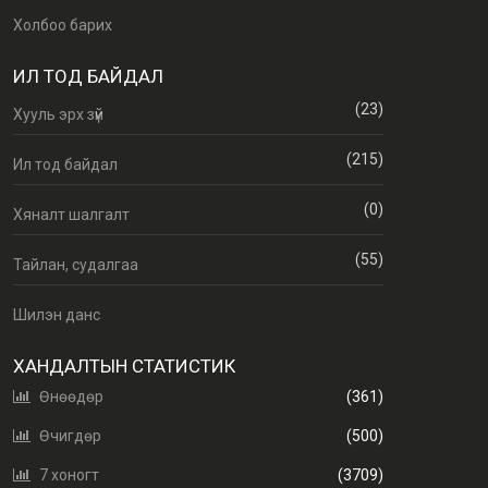
Холбоо барих
ИЛ ТОД БАЙДАЛ
(23)
Хууль эрх зүй
(215)
Ил тод байдал
(0)
Хяналт шалгалт
(55)
Тайлан, судалгаа
Шилэн данс
ХАНДАЛТЫН СТАТИСТИК
Өнөөдөр
(361)
Өчигдөр
(500)
7 хоногт
(3709)