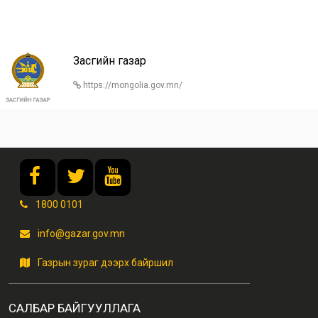
Засгийн газар
https://mongolia.gov.mn/
1800 0101
info@gazar.gov.mn
Газрын зураг дээрх байршил
САЛБАР БАЙГУУЛЛАГА