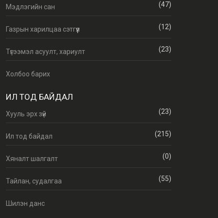
(47)
Мэдлэгийн сан
(12)
Газрын харилцаа сэтгүүл
(23)
Түгээмэл асуулт, хариулт
Холбоо барих
ИЛ ТОД БАЙДАЛ
(23)
Хууль эрх зүй
(215)
Ил тод байдал
(0)
Хяналт шалгалт
(55)
Тайлан, судалгаа
Шилэн данс