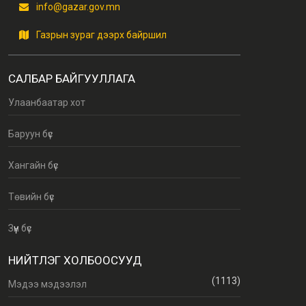
info@gazar.gov.mn
Газрын зураг дээрх байршил
САЛБАР БАЙГУУЛЛАГА
Улаанбаатар хот
Баруун бүс
Хангайн бүс
Төвийн бүс
Зүүн бүс
НИЙТЛЭГ ХОЛБООСУУД
(1113)
Мэдээ мэдээлэл