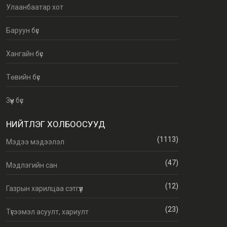
Улаанбаатар хот
Баруун бүс
Хангайн бүс
Төвийн бүс
Зүүн бүс
НИЙТЛЭГ ХОЛБООСУУД
(1113)
Мэдээ мэдээлэл
(47)
Мэдлэгийн сан
(12)
Газрын харилцаа сэтгүүл
(23)
Түгээмэл асуулт, хариулт