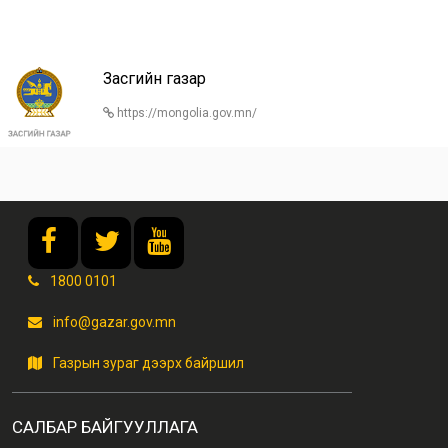
Засгийн газар
https://mongolia.gov.mn/
1800 0101
info@gazar.gov.mn
Газрын зураг дээрх байршил
САЛБАР БАЙГУУЛЛАГА