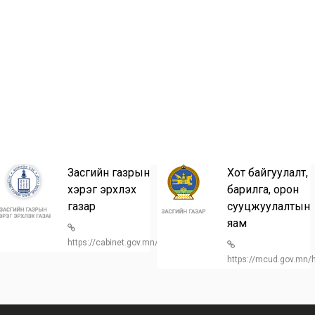
Засгийн газрын
Хот байгуулалт,
хэрэг эрхлэх
барилга, орон
газар
сууцжуулалтын
n/
яам
https://cabinet.gov.mn/
https://mcud.gov.mn