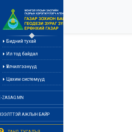
Бидний тухай
Ил тод байдал
Үйлчилгээнүүд
Цахим системүүд
E-ZASAG.MN
НЭЭЛТТЭЙ АЖЛЫН БАЙР
ТАНД ТУСАЛЪЯ