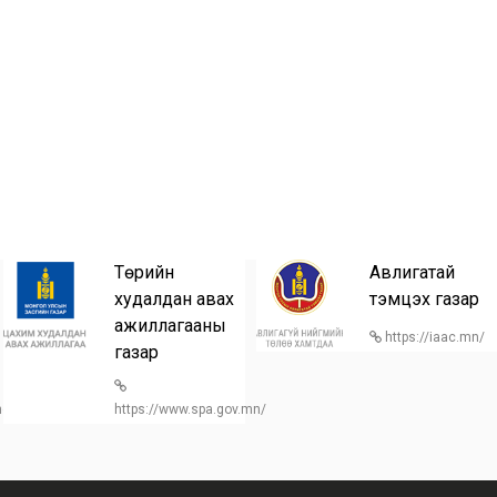
Төрийн
Авлигатай
худалдан авах
тэмцэх газар
ажиллагааны
https://iaac.mn/
газар
/home
https://www.spa.gov.mn/