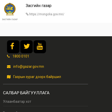
Засгийн газар
https://mongolia.gov.mn/
1800 0101
info@gazar.gov.mn
Газрын зураг дээрх байршил
САЛБАР БАЙГУУЛЛАГА
Улаанбаатар хот