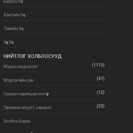
Баруун бүс
Хангайн бүс
Төвийн бүс
Зүүн бүс
НИЙТЛЭГ ХОЛБООСУУД
(1113)
Мэдээ мэдээлэл
(47)
Мэдлэгийн сан
(12)
Газрын харилцаа сэтгүүл
(23)
Түгээмэл асуулт, хариулт
Холбоо барих