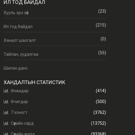
ИЛ ТОД БАЙДАЛ
(23)
Хууль эрх зүй
(215)
Ил тод байдал
(0)
Хяналт шалгалт
(55)
Тайлан, судалгаа
Шилэн данс
ХАНДАЛТЫН СТАТИСТИК
Өнөөдөр
(414)
Өчигдөр
(500)
7 хоногт
(3762)
Сүүлийн сард
(13752)
Сүүлийн жилд
(93368)