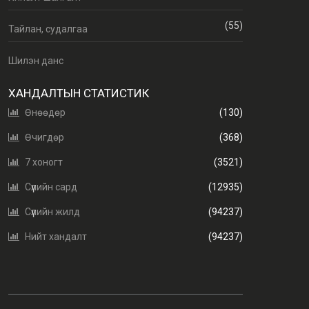
(55)
Тайлан, судалгаа
Шилэн данс
ХАНДАЛТЫН СТАТИСТИК
Өнөөдөр
(130)
Өчигдөр
(368)
7 хоногт
(3521)
Сүүлийн сард
(12935)
Сүүлийн жилд
(94237)
Нийт хандалт
(94237)