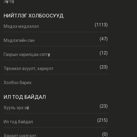
Зүүн бүс
НИЙТЛЭГ ХОЛБООСУУД
(1113)
Мэдээ мэдээлэл
(47)
Мэдлэгийн сан
(12)
Газрын харилцаа сэтгүүл
(23)
Түгээмэл асуулт, хариулт
Холбоо барих
ИЛ ТОД БАЙДАЛ
(23)
Хууль эрх зүй
(215)
Ил тод байдал
(0)
Хяналт шалгалт