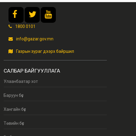
1800 0101
info@gazar.gov.mn
Газрын зураг дээрх байршил
САЛБАР БАЙГУУЛЛАГА
Улаанбаатар хот
Баруун бүс
Хангайн бүс
Төвийн бүс