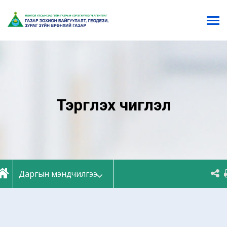
Тэргүүлэх чиглэл
Даргын мэндчилгээ