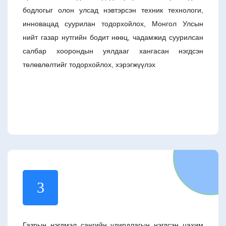
бодлогыг олон улсад нэвтэрсэн техник технологи,
инновацад суурилан тодорхойлох, Монгол Улсын
нийт газар нутгийн бодит нөөц, чадамжид суурилсан
салбар хоорондын уялдааг хангасан нэгдсэн
төлөвлөлтийг тодорхойлох, хэрэгжүүлэх
3
Газрын нэгдмэл сангийн удирдлагын нэгдсэн цахим