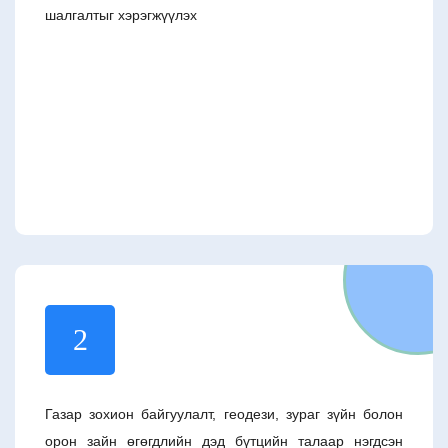
шалгалтыг хэрэгжүүлэх
2
Газар зохион байгуулалт, геодези, зураг зүйн болон
орон зайн өгөгдлийн дэд бүтцийн талаар нэгдсэн