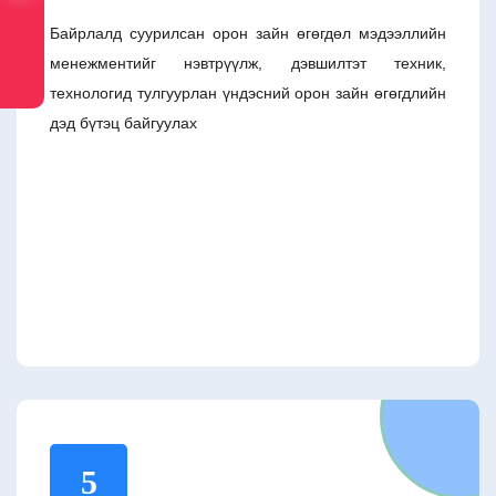
Байрлалд суурилсан орон зайн өгөгдөл мэдээллийн
менежментийг нэвтрүүлж, дэвшилтэт техник,
технологид тулгуурлан үндэсний орон зайн өгөгдлийн
дэд бүтэц байгуулах
5