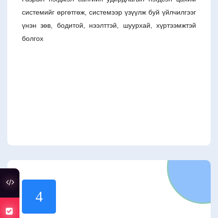
системийг өргөтгөж, системээр үзүүлж буй үйлчилгээг
үнэн зөв, бодитой, нээлттэй, шуурхай, хүртээмжтэй
болгох
туслах холбоос
4
хуулийн төсөлд санал авч байна