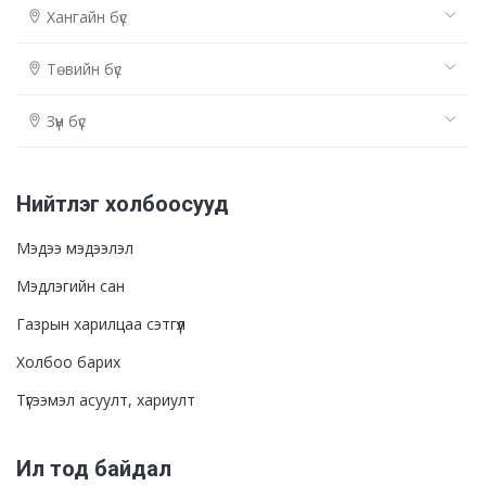
Хангайн бүс
Төвийн бүс
Зүүн бүс
Нийтлэг холбоосууд
Мэдээ мэдээлэл
Мэдлэгийн сан
Газрын харилцаа сэтгүүл
Холбоо барих
Түгээмэл асуулт, хариулт
Ил тод байдал