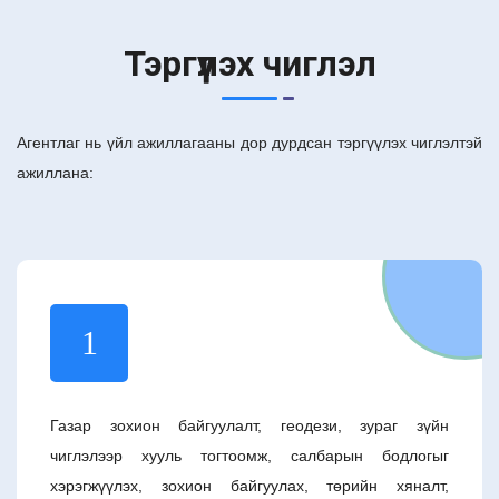
Тэргүүлэх чиглэл
Агентлаг нь үйл ажиллагааны дор дурдсан тэргүүлэх чиглэлтэй
ажиллана:
1
Газар зохион байгуулалт, геодези, зураг зүйн
чиглэлээр хууль тогтоомж, салбарын бодлогыг
хэрэгжүүлэх, зохион байгуулах, төрийн хяналт,