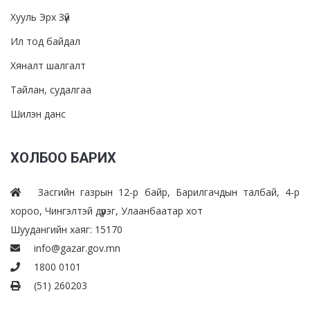
Хууль Эрх Зүй
Ил тод байдал
Хяналт шалгалт
Тайлан, судалгаа
Шилэн данс
ХОЛБОО БАРИХ
Засгийн газрын 12-р байр, Барилгачдын талбай, 4-р
хороо, Чингэлтэй дүүрэг, Улаанбаатар хот
Шуудангийн хаяг: 15170
info@gazar.gov.mn
1800 0101
(51) 260203