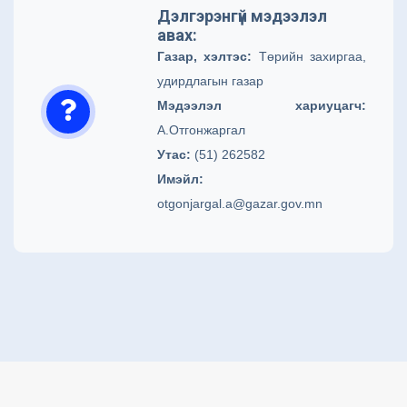
Дэлгэрэнгүй мэдээлэл
авах:
Газар, хэлтэс:
Төрийн захиргаа,
удирдлагын газар
Мэдээлэл хариуцагч:
А.Отгонжаргал
Утас:
(51) 262582
Имэйл:
otgonjargal.a@gazar.gov.mn