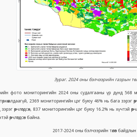
Зураг. 2024 оны бэлчээрийн газрын тө
рийн фото мониторингийн 2024 оны судалгааны үр дүнд 568 
төрхөө алдаагүй, 2369 мониторингийн цэг буюу 46% нь бага зэрэг өө
 зэрэг өөрчлөгдсөн, 837 мониторингийн цэг буюу 16.2% нь хүчтэй өө
эй өөрчлөгдсөн байна.
2017-2024 оны бэлчээрийн төлөв байдлын өө