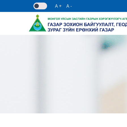
A +
A -