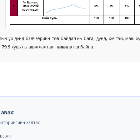
лын үр дүнд бэлчээрийн төлөв байдал нь бага, дунд, хүчтэй, маш
у
79.9
хувь нь ашиглалтын нөлөөлөлд өртсөн байна.
 авах:
иторингийн хэлтэс
вээлт