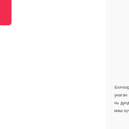
Бэлчээ
унаган 
нь дунд
маш хүчт