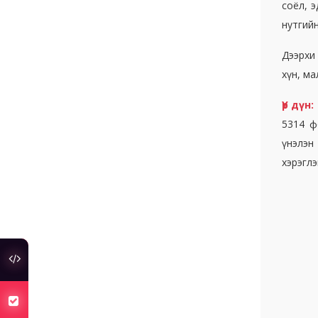
соёл, 
нутгий
Дээрхи
хүн, ма
Үр дүн:
5314 ф
үнэлэн
хэрэглэ
туслах холбоос
хуулийн төсөлд санал авч байна