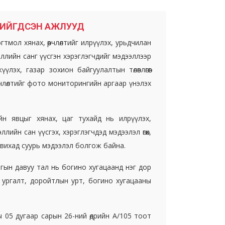
ХИЙГДСЭН АЖЛУУД
гтмол хянах, өөрчлөлтийг илрүүлэх, урьдчилан
эллийн санг үүсгэн хэрэглэгчдийг мэдээллээр
үлэх, газар зохион байгуулалтын төлөвлөгөөг
рчлөлтийг фото мониторингийн аргаар үнэлэх
тийн явцыг хянах, цаг тухайд нь илрүүлэх,
ллийн сан үүсгэх, хэрэглэгчдэд мэдээлэл өгөх,
тавихад суурь мэдээлэл болгож байна.
гын давуу тал нь богино хугацаанд нэг дор
н ургалт, доройтлын урт, богино хугацааны
ы 05 дугаар сарын 26-ний өдрийн А/105 тоот