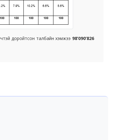
 хүчтэй доройтсон талбайн хэмжээ
98’090’826