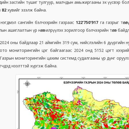
эдийн засгийн түшиг тулгуур, малчдын амьжиргааны эх үүсвэр бо
н
82
хувийг эзэлж байна.
 нэгдмэл сангийн бэлчээрийн газраас
122’750’917
га газрыг төлө
лын ашиглалтын үр нөлөөг илрүүлэх зорилгоор бэлчээрийн төлөв бай
2024 оны байдлаар 21 аймгийн 319 сум, нийслэлийн 6 дүүргийн нута
ото мониторингийн цэг байгаагаас 2024 онд 5152 цэгт хээрийн
 Газрын мониторингийн цахим системд судалгааны үр дүнг оруу
гчдэд нээлттэй хүргэж байна.