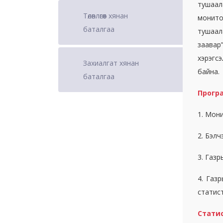
тушаал
Төлөвлөгөөт хянан
монито
баталгаа
тушаал
заавар
хэрэгс
Захиалгат хянан
байна.
баталгаа
Програ
1. Мон
2. Бэлч
3. Газр
4. Газ
статист
Стати