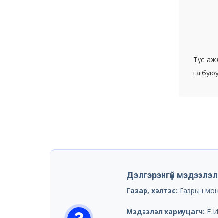
Тус аж
га бую
Дэлгэрэнгүй мэдээлэл
Газар, хэлтэс:
Газрын мон
Мэдээлэл хариуцагч:
Ё.И