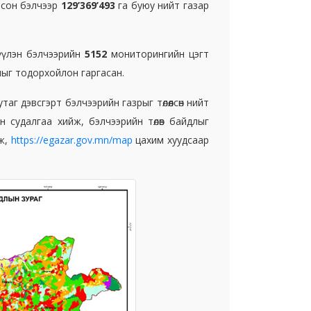
лсон бэлчээр
129’369’493
га буюу нийт газар
өлүүлэн бэлчээрийн
5152
мониторингийн цэгт
длыг тодорхойлон гаргасан.
г дэвсгэрт бэлчээрийн газрыг төлөөлсөн нийт
 судалгаа хийж, бэлчээрийн төлөв байдлыг
лж,
https://egazar.gov.mn/map
цахим хуудсаар