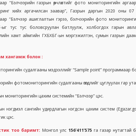
аар “Бэлчээрийн газрын өөрчлөлтийг фото мониторингийн аргаа
ринг хийх аргачилсан заавар”, Газрын даргын 2020 оны 07 
аар “Бэлчээр ашиглалтын гэрээ, бэлчээрийн фото мониторинги
”-ыг тус тус боловсруулан батлуулж, холбогдох гарын авл
элийн хамт аймгийн ГХБХБГ-ын мэргэжилтэн, сумын газрын даамл
м хангамж болон :
иторингийн судалгааны мэдээллийг “Sample point” программаар б
ээрийн фотомониторингийн судалгааны өгөгдлийг цуглуулах гар ут
ын мониторингийн цахим системийн “Бэлчээр” цэс.
рын нэгдмэл сангийн удирдлагын нэгдсэн цахим систем (Egazar.g
ик цэс.
стик тоо баримт:
Монгол улс
156’411’575
га газар нутагтай б