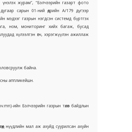
р үнэлэх журам”, “Бэлчээрийн газарт фото
дугаар сарын 01-ний өдрийн А/179 дүгээр
йн мэдээг газрын нэгдсэн системд бүртгэх
ага, ном, мониторинг хийх багаж, бусад
уудад хүлээлгэн өгч, хэрэгжүүлэн ажиллаж
оловсруулж байна.
асны аппликейшн.
ov.mn)-ийн Бэлчээрийн газрын төлөв байдлын
өгөөд нүүдлийн мал аж ахуйд суурилсан ахуйн