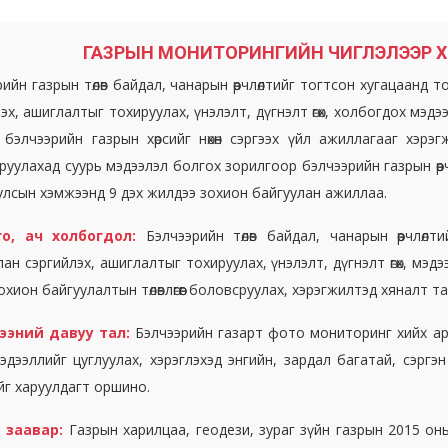
ГАЗРЫН МОНИТОРИНГИЙН ЧИГЛЭЛЭЭР 
ийн газрын төлөв байдал, чанарын өөрчлөлтийг тогтсон хугацаанд то
эх, ашиглалтыг тохируулах, үнэлэлт, дүгнэлт өгөх, холбогдох мэдэ
 бэлчээрийн газрын хөрсийг нөхөн сэргээх үйл ажиллагааг хэрэгжү
руулахад суурь мэдээлэл болгох зорилгоор бэлчээрийн газрын өө
улсын хэмжээнд 9 дэх жилдээ зохион байгуулан ажиллаа.
го, ач холбогдол:
Бэлчээрийн төлөв байдал, чанарын өөрчлөл
ан сэргийлэх, ашиглалтыг тохируулах, үнэлэлт, дүгнэлт өгөх, мэдээ
охион байгуулалтын төлөвлөгөөг боловсруулах, хэрэгжилтэд хяналт 
ээний давуу тал:
Бэлчээрийн газарт фото мониторинг хийх ар
эдээллийг цуглуулах, хэрэглэхэд энгийн, зардал багатай, сэргэ
тийг харуулдагт оршино.
 заавар:
Газрын харилцаа, геодези, зураг зүйн газрын 2015 он