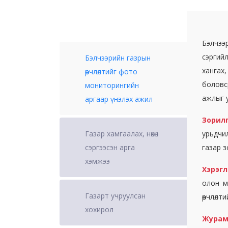
Бэлчээр
сэргийл
Бэлчээрийн газрын
хангах,
өөрчлөлтийг фото
боловс
мониторингийн
ажлыг 
аргаар үнэлэх ажил
Зорил
Газар хамгаалах, нөхөн
урьдчил
сэргээсэн арга
газар з
хэмжээ
Хэрэгл
олон м
Газарт учруулсан
өөрчлөл
хохирол
Журам