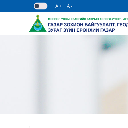
A +
A -