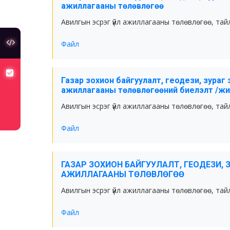
ажиллагааны төлөвлөгөө
Авилгын эсрэг үйл ажиллагааны төлөвлөгөө, тай
туслах холбоос
Файл
хуулийн төсөлд санал авч байна
Газар зохион байгуулалт, геодези, зураг
ажиллагааны төлөвлөгөөний биелэлт /жи
Авилгын эсрэг үйл ажиллагааны төлөвлөгөө, тай
Файл
ГАЗАР ЗОХИОН БАЙГУУЛАЛТ, ГЕОДЕЗИ, З
АЖИЛЛАГААНЫ ТӨЛӨВЛӨГӨӨ
Авилгын эсрэг үйл ажиллагааны төлөвлөгөө, тай
Файл