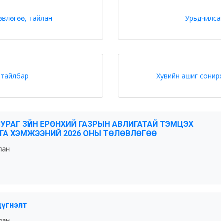
өвлөгөө, тайлан
Урьдчилса
, тайлбар
Хувийн ашиг сонирх
ЗУРАГ ЗҮЙН ЕРӨНХИЙ ГАЗРЫН АВЛИГАТАЙ ТЭМЦЭХ
РГА ХЭМЖЭЭНИЙ 2026 ОНЫ ТӨЛӨВЛӨГӨӨ
лан
дүгнэлт
лан