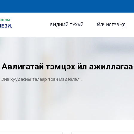
БИДНИЙ ТУХАЙ
ҮЙЛЧИЛГЭЭНҮҮД
Авлигатай тэмцэх үйл ажиллагаа
Энэ хуудасны талаар товч мэдээлэл...