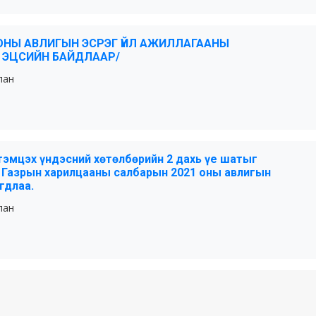
ОНЫ АВЛИГЫН ЭСРЭГ ҮЙЛ АЖИЛЛАГААНЫ
 ЭЦСИЙН БАЙДЛААР/
лан
тэмцэх үндэсний хөтөлбөрийн 2 дахь үе шатыг
, Газрын харилцааны салбарын 2021 оны авлигын
гдлаа.
лан