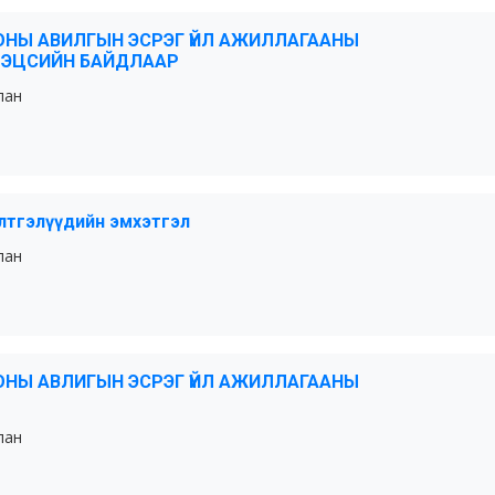
ОНЫ АВИЛГЫН ЭСРЭГ ҮЙЛ АЖИЛЛАГААНЫ
 ЭЦСИЙН БАЙДЛААР
лан
илтгэлүүдийн эмхэтгэл
лан
ОНЫ АВЛИГЫН ЭСРЭГ ҮЙЛ АЖИЛЛАГААНЫ
лан