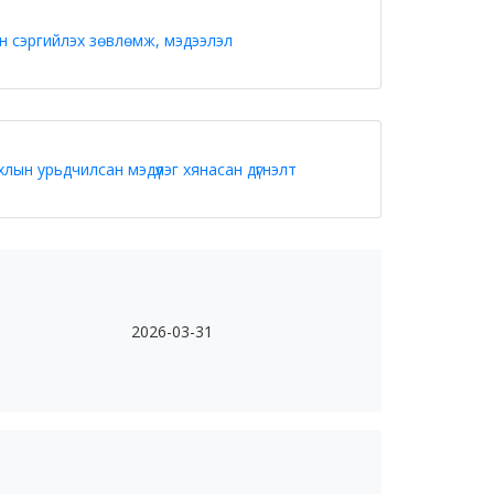
н сэргийлэх зөвлөмж, мэдээлэл
лын урьдчилсан мэдүүлэг хянасан дүгнэлт
2026-03-31