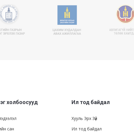
эг холбоосууд
Ил тод байдал
мэдээлэл
Хууль Эрх Зүй
ийн сан
Ил тод байдал