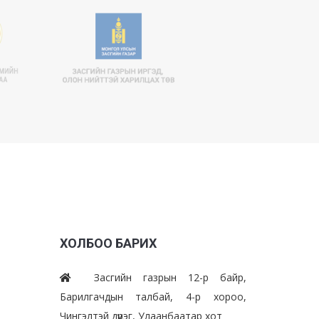
ХОЛБОО БАРИХ
Засгийн газрын 12-р байр,
Барилгачдын талбай, 4-р хороо,
Чингэлтэй дүүрэг, Улаанбаатар хот