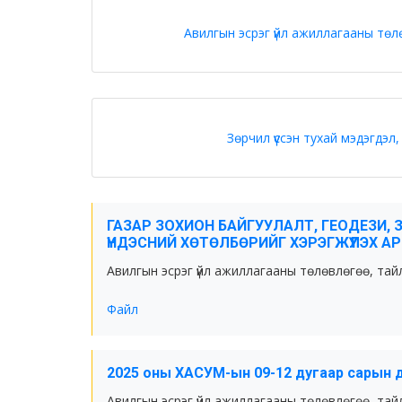
Авилгын эсрэг үйл ажиллагааны төл
Зөрчил үүссэн тухай мэдэгдэл
ГАЗАР ЗОХИОН БАЙГУУЛАЛТ, ГЕОДЕЗИ, 
ҮНДЭСНИЙ ХӨТӨЛБӨРИЙГ ХЭРЭГЖҮҮЛЭХ А
Авилгын эсрэг үйл ажиллагааны төлөвлөгөө, тай
Файл
2025 оны ХАСУМ-ын 09-12 дугаар сарын 
Авилгын эсрэг үйл ажиллагааны төлөвлөгөө, тай