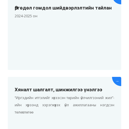
Өргөдөл гомдол шийдвэрлэлтийн тайлан
2024-2025 он
→
Хяналт шалгалт, шинжилгээ үнэлгээ
“Иргэдийн итгэлийг хүлээсэн төрийн үйлчилгээний жил”-
ийн хүрээнд хэрэгжүүлэх үйл ажиллагааны нэгдсэн
төлөвлөгөө