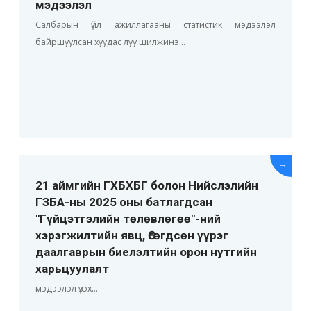
мэдээлэл
Салбарын үйл ажиллагааны статистик мэдээлэл
байршуулсан хуудас луу шилжинэ...
→
21 аймгийн ГХБХБГ болон Нийслэлийн
ГЗБА-ны 2025 оны батлагдсан
"Гүйцэтгэлийн төлөвлөгөө"-ний
хэрэгжилтийн явц, Өгөгдсөн үүрэг
даалгаврын биелэлтийн орон нутгийн
харьцуулалт
мэдээлэл үзэх...