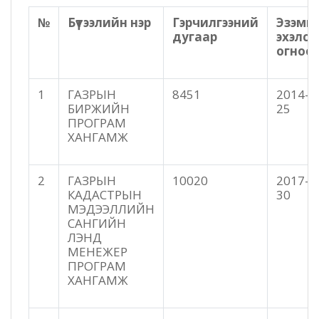
№
Бүтээлийн нэр
Гэрчилгээний
Эзэм
дугаар
эхэлсэ
огноо
1
ГАЗРЫН
8451
2014-1
БИРЖИЙН
25
ПРОГРАМ
ХАНГАМЖ
2
ГАЗРЫН
10020
2017-1
КАДАСТРЫН
30
МЭДЭЭЛЛИЙН
САНГИЙН
ЛЭНД
МЕНЕЖЕР
ПРОГРАМ
ХАНГАМЖ