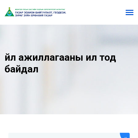
Үйл ажиллагааны ил тод
байдал
→