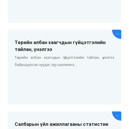
→
Төрийн албан хаагчдын гүйцэтгэлийн
тайлан, үнэлгээ
Төрийн албан хаагчдын гүйцэтгэлийн тайлан, үнэлгээ
байршуулсан хуудас луу шилжинэ...
→
Салбарын үйл ажиллагааны статистик