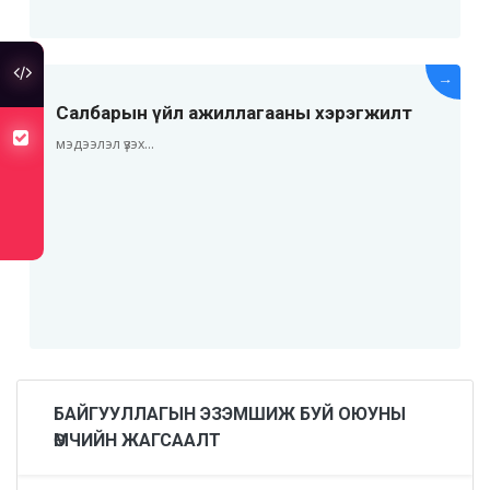
туслах холбоос
→
Салбарын үйл ажиллагааны хэрэгжилт
хуулийн төсөлд санал авч байна
мэдээлэл үзэх...
БАЙГУУЛЛАГЫН ЭЗЭМШИЖ БУЙ ОЮУНЫ
ӨМЧИЙН ЖАГСААЛТ