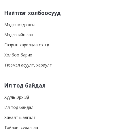
Нийтлэг холбоосууд
Мэдээ мэдээлэл
Мэдлэгийн сан
Газрын харилцаа сэтгүүл
Холбоо барих
Түгээмэл асуулт, хариулт
Ил тод байдал
Хууль Эрх Зүй
Ил тод байдал
Хяналт шалгалт
Тайлан, судалгаа