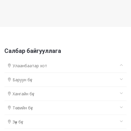
Салбар байгууллага
Улаанбаатар хот
Баруун бүс
Хангайн бүс
Төвийн бүс
Зүүн бүс