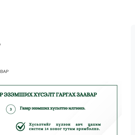
р
АВАР