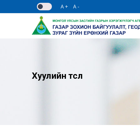
A +
A -
Хуулийн төсөл