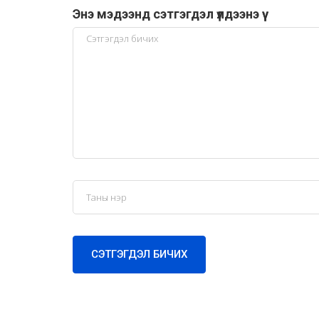
Энэ мэдээнд сэтгэгдэл үлдээнэ үү
СЭТГЭГДЭЛ БИЧИХ