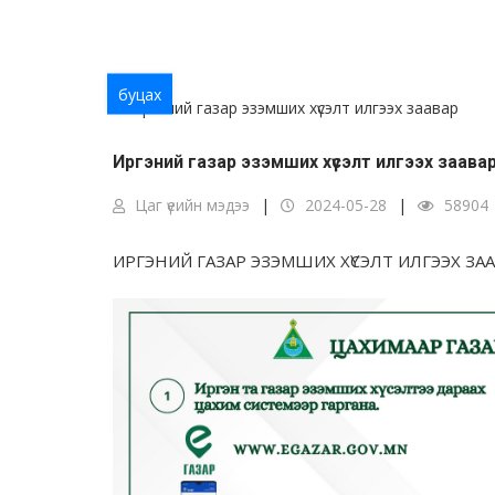
буцах
Иргэний газар эзэмших хүсэлт илгээх заава
Цаг үеийн мэдээ
2024-05-28
58904
ИРГЭНИЙ ГАЗАР ЭЗЭМШИХ ХҮСЭЛТ ИЛГЭЭХ ЗА