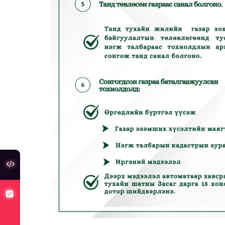
туслах холбоос
хуулийн төсөлд санал авч байна