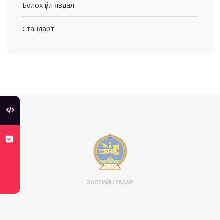
Болох үйл явдал
Стандарт
туслах холбоос
хуулийн төсөлд санал авч байна