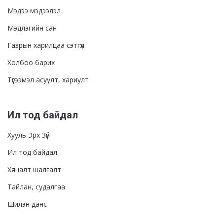
Мэдээ мэдээлэл
Мэдлэгийн сан
Газрын харилцаа сэтгүүл
Холбоо барих
Түгээмэл асуулт, хариулт
Ил тод байдал
Хууль Эрх Зүй
Ил тод байдал
Хяналт шалгалт
Тайлан, судалгаа
Шилэн данс