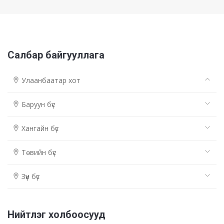
Салбар байгууллага
Улаанбаатар хот
Баруун бүс
Хангайн бүс
Төвийн бүс
Зүүн бүс
Нийтлэг холбоосууд