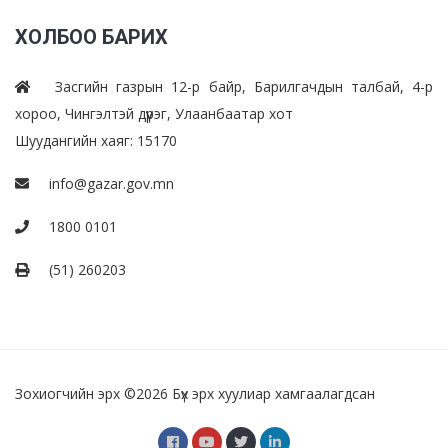
ХОЛБОО БАРИХ
Засгийн газрын 12-р байр, Барилгачдын талбай, 4-р
хороо, Чингэлтэй дүүрэг, Улаанбаатар хот
Шуудангийн хаяг: 15170
info@gazar.gov.mn
1800 0101
(51) 260203
Зохиогчийн эрх ©
2026 Бүх эрх хуулиар хамгаалагдсан