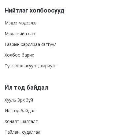
Нийтлэг холбоосууд
Мэдээ мэдээлэл
Мэдлэгийн сан
Газрын харилцаа сэтгүүл
Холбоо барих
Түгээмэл асуулт, хариулт
Ил тод байдал
Хууль Эрх Зүй
Ил тод байдал
Хяналт шалгалт
Тайлан, судалгаа