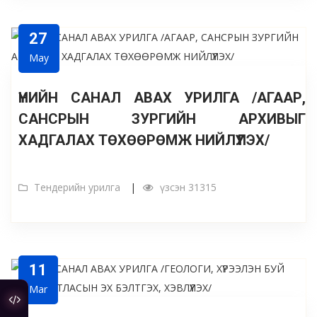
27
May
ҮНИЙН САНАЛ АВАХ УРИЛГА /АГААР,
САНСРЫН ЗУРГИЙН АРХИВЫГ
ХАДГАЛАХ ТӨХӨӨРӨМЖ НИЙЛҮҮЛЭХ/
Тендерийн урилга
үзсэн 31315
11
Mar
туслах холбоос