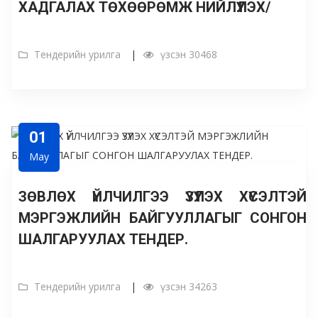
ХАДГАЛАХ ТӨХӨӨРӨМЖ НИЙЛҮҮЛЭХ/
Тендерийн урилга
үзсэн 30468
01
May
ЗӨВЛӨХ ҮЙЛЧИЛГЭЭ ҮЗҮҮЛЭХ ХҮСЭЛТЭЙ
МЭРГЭЖЛИЙН БАЙГУУЛЛАГЫГ СОНГОН
ШАЛГАРУУЛАХ ТЕНДЕР.
Тендерийн урилга
үзсэн 34263