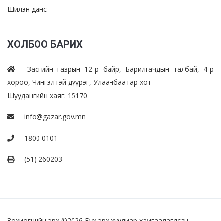
Шилэн данс
ХОЛБОО БАРИХ
Засгийн газрын 12-р байр, Барилгачдын талбай, 4-р
хороо, Чингэлтэй дүүрэг, Улаанбаатар хот
Шуудангийн хаяг: 15170
info@gazar.gov.mn
1800 0101
(51) 260203
Зохиогчийн эрх ©
2026 Бүх эрх хуулиар хамгаалагдсан