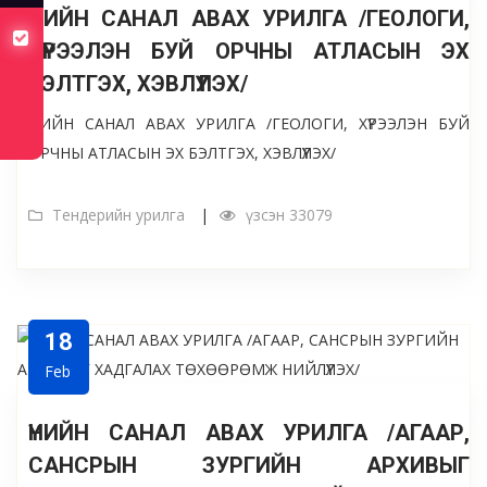
ҮНИЙН САНАЛ АВАХ УРИЛГА /ГЕОЛОГИ,
хуулийн төсөлд санал авч байна
ХҮРЭЭЛЭН БУЙ ОРЧНЫ АТЛАСЫН ЭХ
БЭЛТГЭХ, ХЭВЛҮҮЛЭХ/
ҮНИЙН САНАЛ АВАХ УРИЛГА /ГЕОЛОГИ, ХҮРЭЭЛЭН БУЙ
ОРЧНЫ АТЛАСЫН ЭХ БЭЛТГЭХ, ХЭВЛҮҮЛЭХ/
Тендерийн урилга
үзсэн 33079
18
Feb
ҮНИЙН САНАЛ АВАХ УРИЛГА /АГААР,
САНСРЫН ЗУРГИЙН АРХИВЫГ