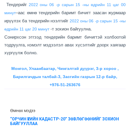
Тендерийг
2022 оны 06 -р сарын 15 -ны өдрийн 11 цаг 00
–аас өмнө тендерийн баримт бичигт заасан журмаар
минут
ирүүлэх ба тендерийн нээлтийг
2022 оны 06 -р сарын 15 -ны
-т зохион байгуулна.
өдрийн 11 цаг 20 минут
Сонирхсон этгээд тендерийн баримт бичигтэй холбоотой
тодруулга, нэмэлт мэдээлэл авах хүсэлтийг доорх хаягаар
хүргүүлж болно.
Монгол, Улаанбаатар, Чингэлтэй дүүрэг, 3-р хороо ,
Барилгачдын талбай-3, Засгийн газрын 12-р байр,
+976-51-263676
Өмнөх мэдээ
“ОРЧИН ҮЕИЙН КАДАСТР-20” ЗӨВЛӨГӨӨНИЙГ ЗОХИОН
БАЙГУУЛЛАА