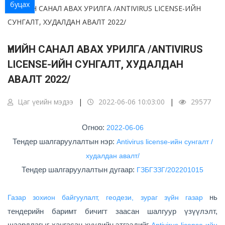
буцах
ҮНИЙН САНАЛ АВАХ УРИЛГА /ANTIVIRUS
LICENSE-ИЙН СУНГАЛТ, ХУДАЛДАН
АВАЛТ 2022/
Цаг үеийн мэдээ
2022-06-06 10:03:00
29577
Огноо:
2022-06-06
​Тендер шалгаруулалтын нэр:
Antivirus license-ийн сунгалт /
худалдан авалт/
​Тендер шалгаруулалтын дугаар:
ГЗБГЗЗГ/202201015
нь
Газар зохион байгуулалт, геодези, зураг зүйн газар
тендерийн баримт бичигт заасан шалгуур үзүүлэлт,
шаардлагыг хангасан хуулийн этгээдийг