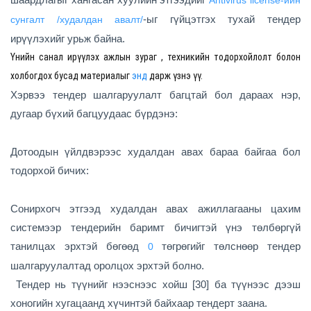
Antivirus license-ийн
-ыг гүйцэтгэх тухай тендер
сунгалт /худалдан авалт/
ирүүлэхийг урьж байна.
Үнийн санал ирүүлэх ажлын зураг , техникийн тодорхойлолт болон
холбогдох бусад материалыг
энд
дарж үзнэ үү.
Хэрвээ тендер шалгаруулалт багцтай бол дараах нэр,
дугаар бүхий багцуудаас бүрдэнэ:
Дотоодын үйлдвэрээс худалдан авах бараа байгаа бол
тодорхой бичих:
Сонирхогч этгээд худалдан авах ажиллагааны цахим
системээр тендерийн баримт бичигтэй үнэ төлбөргүй
танилцах эрхтэй бөгөөд
төгрөгийг төлснөөр тендер
0
шалгаруулалтад оролцох эрхтэй болно.
Тендер нь түүнийг нээснээс хойш [30] ба түүнээс дээш
хоногийн хугацаанд хүчинтэй байхаар тендерт заана.