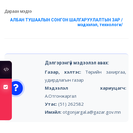
Дараах мэдээ
АЛБАН ТУШААЛЫН СОНГОН ШАЛГАРУУЛАЛТЫН ЗАР /
мэдээлэл, технологи/
Дэлгэрэнгүй мэдээлэл авах:
туслах холбоос
Газар, хэлтэс:
Төрийн захиргаа,
удирдлагын газар
хуулийн төсөлд санал авч байна
Мэдээлэл хариуцагч:
А.Отгонжаргал
Утас:
(51) 262582
Имэйл:
otgonjargal.a@gazar.gov.mn