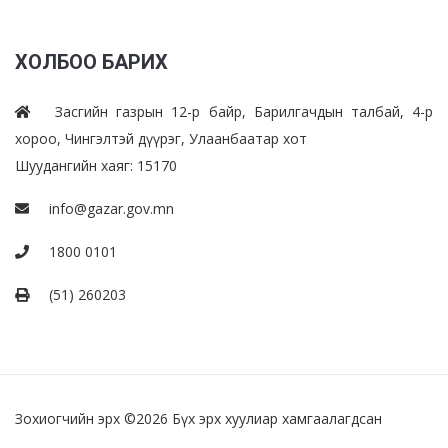
ХОЛБОО БАРИХ
Засгийн газрын 12-р байр, Барилгачдын талбай, 4-р
хороо, Чингэлтэй дүүрэг, Улаанбаатар хот
Шуудангийн хаяг: 15170
info@gazar.gov.mn
1800 0101
(51) 260203
Зохиогчийн эрх ©
2026 Бүх эрх хуулиар хамгаалагдсан