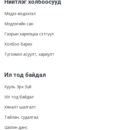
Нийтлэг холбоосууд
Мэдээ мэдээлэл
Мэдлэгийн сан
Газрын харилцаа сэтгүүл
Холбоо барих
Түгээмэл асуулт, хариулт
Ил тод байдал
Хууль Эрх Зүй
Ил тод байдал
Хяналт шалгалт
Тайлан, судалгаа
Шилэн данс