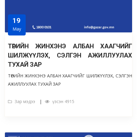
19
May
ТӨРИЙН ЖИНХЭНЭ АЛБАН ХААГЧИЙГ
ШИЛЖҮҮЛЭХ, СЭЛГЭН АЖИЛЛУУЛАХ
ТУХАЙ ЗАР
ТӨРИЙН ЖИНХЭНЭ АЛБАН ХААГЧИЙГ ШИЛЖҮҮЛЭХ, СЭЛГЭН
АЖИЛЛУУЛАХ ТУХАЙ ЗАР
Зар мэдээ
үзсэн 4915