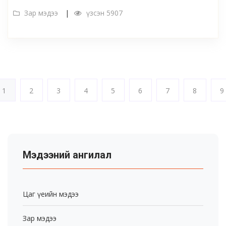
Зар мэдээ
үзсэн 5907
1
2
3
4
5
6
7
8
9
Мэдээний ангилал
Цаг үеийн мэдээ
Зар мэдээ