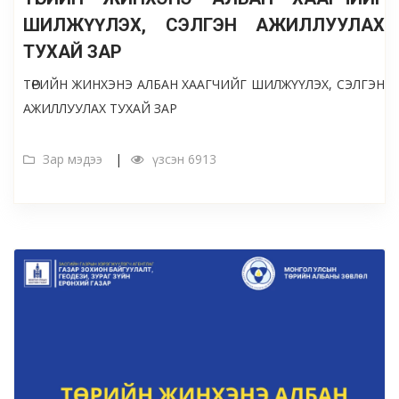
ШИЛЖҮҮЛЭХ, СЭЛГЭН АЖИЛЛУУЛАХ
ТУХАЙ ЗАР
ТӨРИЙН ЖИНХЭНЭ АЛБАН ХААГЧИЙГ ШИЛЖҮҮЛЭХ, СЭЛГЭН
АЖИЛЛУУЛАХ ТУХАЙ ЗАР
Зар мэдээ
үзсэн 6913