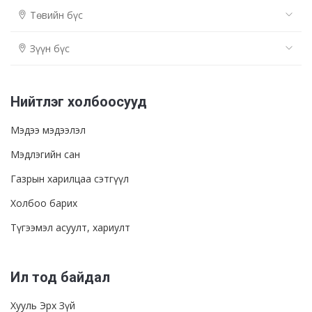
Төвийн бүс
Зүүн бүс
Нийтлэг холбоосууд
Мэдээ мэдээлэл
Мэдлэгийн сан
Газрын харилцаа сэтгүүл
Холбоо барих
Түгээмэл асуулт, хариулт
Ил тод байдал
Хууль Эрх Зүй