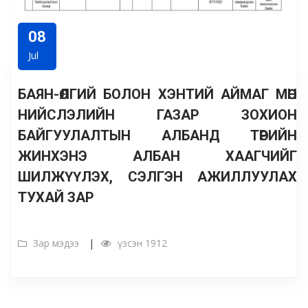
08
Jul
БАЯН-ӨЛГИЙ БОЛОН ХЭНТИЙ АЙМАГ МӨН
НИЙСЛЭЛИЙН ГАЗАР ЗОХИОН
БАЙГУУЛАЛТЫН АЛБАНД ТӨРИЙН
ЖИНХЭНЭ АЛБАН ХААГЧИЙГ
ШИЛЖҮҮЛЭХ, СЭЛГЭН АЖИЛЛУУЛАХ
ТУХАЙ ЗАР
Зар мэдээ
үзсэн 1912