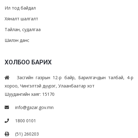
Ил тод байдал
Хяналт шалгалт
Тайлан, судалгаа
Шилэн данс
ХОЛБОО БАРИХ
Засгийн газрын 12-р байр, Барилгачдын талбай, 4-р
хороо, Чингэлтэй дүүрэг, Улаанбаатар хот
Шуудангийн хаяг: 15170
info@gazar.gov.mn
1800 0101
(51) 260203