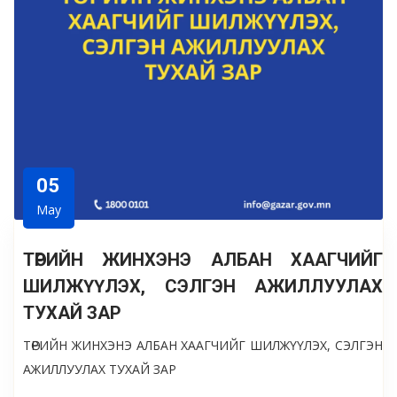
05
May
ТӨРИЙН ЖИНХЭНЭ АЛБАН ХААГЧИЙГ
ШИЛЖҮҮЛЭХ, СЭЛГЭН АЖИЛЛУУЛАХ
ТУХАЙ ЗАР
ТӨРИЙН ЖИНХЭНЭ АЛБАН ХААГЧИЙГ ШИЛЖҮҮЛЭХ, СЭЛГЭН
АЖИЛЛУУЛАХ ТУХАЙ ЗАР