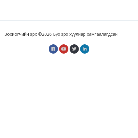
Зохиогчийн эрх ©
2026 Бүх эрх хуулиар хамгаалагдсан