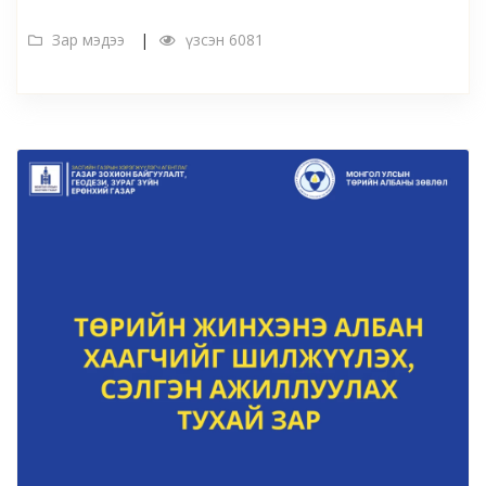
Зар мэдээ
үзсэн 6081