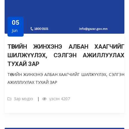
05
Jun
ТӨРИЙН ЖИНХЭНЭ АЛБАН ХААГЧИЙГ
ШИЛЖҮҮЛЭХ, СЭЛГЭН АЖИЛЛУУЛАХ
ТУХАЙ ЗАР
ТӨРИЙН ЖИНХЭНЭ АЛБАН ХААГЧИЙГ ШИЛЖҮҮЛЭХ, СЭЛГЭН
АЖИЛЛУУЛАХ ТУХАЙ ЗАР
Зар мэдээ
үзсэн 4207