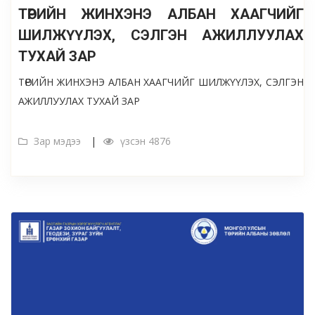
ТӨРИЙН ЖИНХЭНЭ АЛБАН ХААГЧИЙГ
ШИЛЖҮҮЛЭХ, СЭЛГЭН АЖИЛЛУУЛАХ
ТУХАЙ ЗАР
ТӨРИЙН ЖИНХЭНЭ АЛБАН ХААГЧИЙГ ШИЛЖҮҮЛЭХ, СЭЛГЭН
АЖИЛЛУУЛАХ ТУХАЙ ЗАР
Зар мэдээ
үзсэн 4876