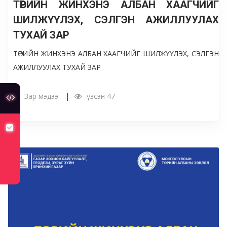
ТӨРИЙН ЖИНХЭНЭ АЛБАН ХААГЧИЙГ
ШИЛЖҮҮЛЭХ, СЭЛГЭН АЖИЛЛУУЛАХ
ТУХАЙ ЗАР
ТӨРИЙН ЖИНХЭНЭ АЛБАН ХААГЧИЙГ ШИЛЖҮҮЛЭХ, СЭЛГЭН
АЖИЛЛУУЛАХ ТУХАЙ ЗАР
Зар мэдээ
үзсэн 47
туслах холбоос
хуулийн төсөлд санал авч байна