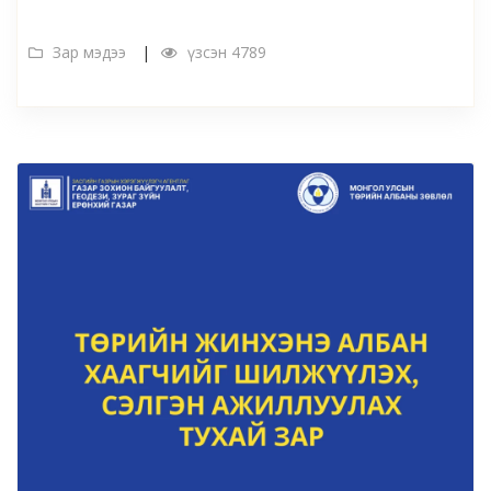
Зар мэдээ
үзсэн 4789