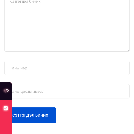
туслах холбоос
хуулийн төсөлд санал авч байна
СЭТГЭГДЭЛ БИЧИХ