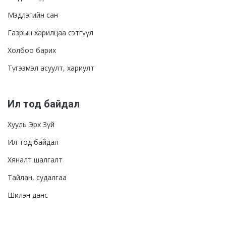
Мэдлэгийн сан
Газрын харилцаа сэтгүүл
Холбоо барих
Түгээмэл асуулт, хариулт
Ил тод байдал
Хууль Эрх Зүй
Ил тод байдал
Хяналт шалгалт
Тайлан, судалгаа
Шилэн данс