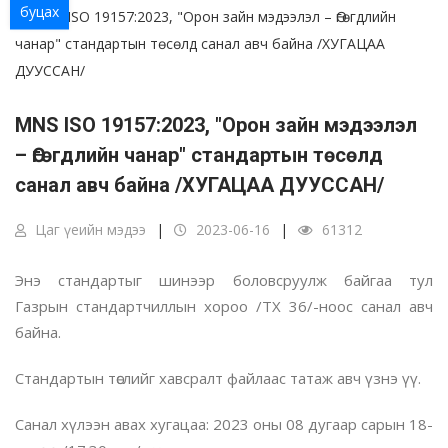
буцах
MNS ISO 19157:2023, "Орон зайн мэдээлэл
– Өгөгдлийн чанар" стандартын төсөлд
санал авч байна /ХУГАЦАА ДУУССАН/
Цаг үеийн мэдээ
2023-06-16
61312
Энэ стандартыг шинээр боловсруулж байгаа тул
Газрын стандартчиллын хороо /ТХ 36/-ноос санал авч
байна.
Стандартын төслийг хавсралт файлаас татаж авч үзнэ үү.
Санал хүлээн авах хугацаа: 2023 оны 08 дугаар сарын 18-