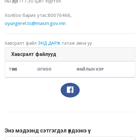
ны өдөр /17.30 цаг/ хүртэл.
Холбоо барих утас:80076466,
oyungerel.ts@masm.gov.mn
Хавсралт файл
ЭНД ДАРЖ
татаж авна уу
Хавсралт файлууд
ТӨРӨЛ
ОГНОО
ФАЙЛЫН НЭР
Энэ мэдээнд сэтгэгдэл үлдээнэ үү