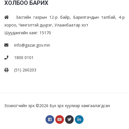
ХОЛБОО БАРИХ
Засгийн газрын 12-р байр, Барилгачдын талбай, 4-р
хороо, Чингэлтэй дүүрэг, Улаанбаатар хот
Шуудангийн хаяг: 15170
info@gazar.gov.mn
1800 0101
(51) 260203
Зохиогчийн эрх ©
2026 Бүх эрх хуулиар хамгаалагдсан