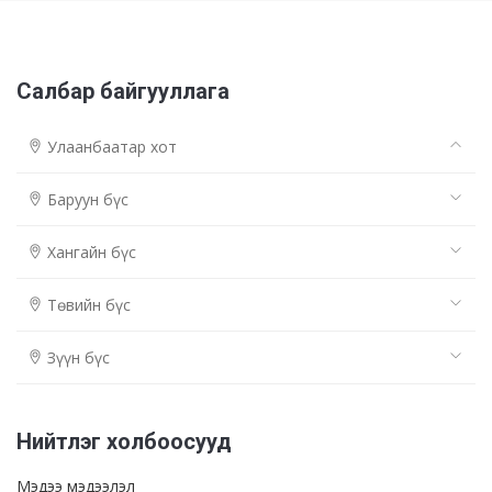
Салбар байгууллага
Улаанбаатар хот
Баруун бүс
Хангайн бүс
Төвийн бүс
Зүүн бүс
Нийтлэг холбоосууд
Мэдээ мэдээлэл