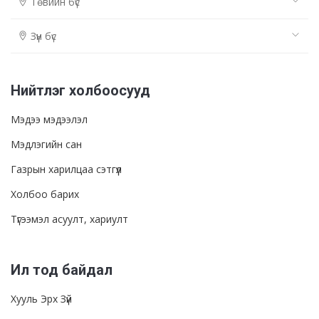
Төвийн бүс
Зүүн бүс
Нийтлэг холбоосууд
Мэдээ мэдээлэл
Мэдлэгийн сан
Газрын харилцаа сэтгүүл
Холбоо барих
Түгээмэл асуулт, хариулт
Ил тод байдал
Хууль Эрх Зүй