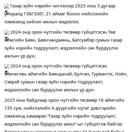
Газар зүйн нэрийн чиглэлээр 2025 оны 3 дугаар
улиралд ГЗБГЗЗЕГ, 21 аймаг болон нийслэлийн
хэмжээнд хийсэн ажлын мэдээлэл;
2024 онд орон нутгийн төсвөөр гүйцэтгэсэн Төв
аймгийн Баян, Баянчандмань, Батсүмбэр сумын газар
зүйн нэрийн тодруулалт, мэдээллийн сан бүрдүүлэх
ажлын үр дүн;
2024 онд орон нутгийн төсвөөр гүйцэтгэсэн
Өмнөговь аймгийн Баяндалай, Булган, Гурвантэс, Ноён,
Сэврэй сумын газар зүйн нэрийн тодруулалт,
мэдээллийн сан бүрдүүлэх ажлын үр дүн.
2025 оны байдлаар орон нутгийн төсвөөр 16 аймгийн
135 сум, нийслэлийн 6 дүүргийн нутаг дэвсгэрийн
хэмжээнд хамаарах “Газар зүйн нэрийн тодруулалт,
мэдээллийн сан бүрдүүлэх ажил”-ыг гүйцэтгэж байгаа
бөгөөд улсын хэмжээнд ажлын явц 41.9 хувьтай байна.