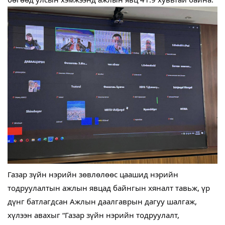
Газар зүйн нэрийн зөвлөлөөс цаашид нэрийн
тодруулалтын ажлын явцад байнгын хяналт тавьж, үр
дүнг батлагдсан Ажлын даалгаврын дагуу шалгаж,
хүлээн авахыг “Газар зүйн нэрийн тодруулалт,