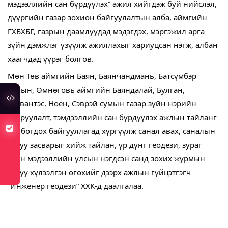
мэдээллийн сан бүрдүүлэх” ажил хийгдэж буй нийслэл,
дүүргийн газар зохион байгуулалтын алба, аймгийн
ГХБХБГ, газрын даамлуудад мэдэгдэх, мэргэжил арга
зүйн дэмжлэг үзүүлж ажиллахыг хариуцсан нэгж, албан
хаагчдад үүрэг болгов.
Мөн Төв аймгийн Баян, Баянчандмань, Батсүмбэр
сумын, Өмнөговь аймгийн Баяндалай, Булган,
туслах холбоос
Гурвантэс, Ноён, Сэврэй сумын газар зүйн нэрийн
тодруулалт, тэмдээллийн сан бүрдүүлэх ажлын тайланг
хуулийн төсөлд санал авч байна
холбогдох байгууллагад хүргүүлж санал авах, саналын
дагуу засварыг хийж тайлан, үр дүнг геодези, зураг
зүйн мэдээллийн улсын нэгдсэн санд зохих журмын
дагуу хүлээлгэн өгөхийг дээрх ажлын гүйцэтгэгч
“Инженер геодези” ХХК-д даалгалаа.