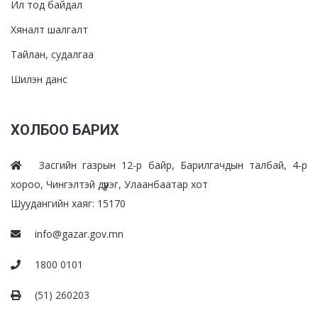
Ил тод байдал
Хяналт шалгалт
Тайлан, судалгаа
Шилэн данс
ХОЛБОО БАРИХ
Засгийн газрын 12-р байр, Барилгачдын талбай, 4-р
хороо, Чингэлтэй дүүрэг, Улаанбаатар хот
Шуудангийн хаяг: 15170
info@gazar.gov.mn
1800 0101
(51) 260203