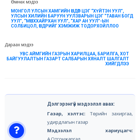
Өмнөх мэдээ
МОНГОЛ УЛСЫН ХАМГИЙН ӨНДӨР ЦЭГ “ХҮЙТЭН УУЛ”,
УЛСЫН ХИЛИЙН БАРУУН УУЛЗВАРЫН ЦЭГ “ТАВАН БОГД
УУЛ”, “МӨНХХАЙРХАН УУЛ”, “ХАР АН УУЛ”-ЫН
СОЛБИЦОЛ, ӨНДРИЙГ ХЭМЖИЖ ТОДОРХОЙЛЛОО
Дараах мэдээ
УВС АЙМГИЙН ГАЗРЫН ХАРИЛЦАА, БАРИЛГА, ХОТ
БАЙГУУЛАЛТЫН ГАЗАРТ САЛБАРЫН ХЯНАЛТ ШАЛГАЛТ
ХИЙГДЛЭЭ
Дэлгэрэнгүй мэдээлэл авах:
Газар, хэлтэс:
Төрийн захиргаа,
удирдлагын газар
Мэдээлэл хариуцагч:
А.Отгонжаргал