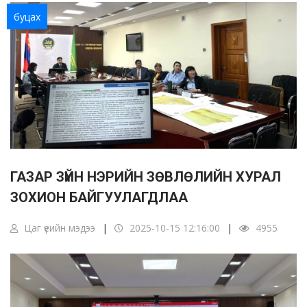
буцах
ГАЗАР ЗҮЙН НЭРИЙН ЗӨВЛӨЛИЙН ХУРАЛ
ЗОХИОН БАЙГУУЛАГДЛАА
Цаг үеийн мэдээ
2025-10-15 12:16:00
4955