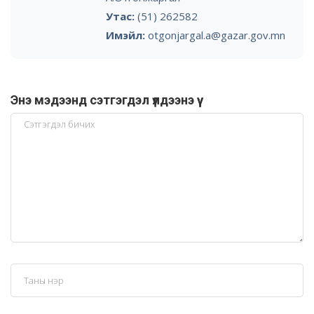
Утас:
(51) 262582
Имэйл:
otgonjargal.a@gazar.gov.mn
Энэ мэдээнд сэтгэгдэл үлдээнэ үү