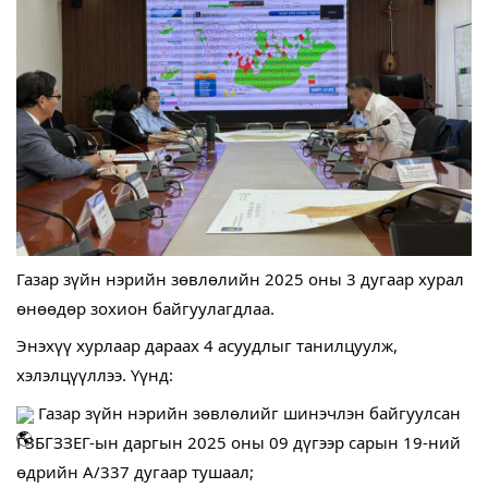
Газар зүйн нэрийн зөвлөлийн 2025 оны 3 дугаар хурал
өнөөдөр зохион байгуулагдлаа.
Энэхүү хурлаар дараах 4 асуудлыг танилцуулж,
хэлэлцүүллээ. Үүнд:
Газар зүйн нэрийн зөвлөлийг шинэчлэн байгуулсан
ГЗБГЗЗЕГ-ын даргын 2025 оны 09 дүгээр сарын 19-ний
өдрийн А/337 дугаар тушаал;