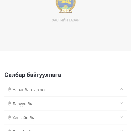
Салбар байгууллага
Улаанбаатар хот
Баруун бүс
Хангайн бүс