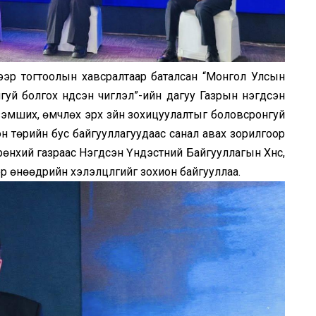
эр тогтоолын хавсралтаар баталсан “Монгол Улсын
гуй болгох үндсэн чиглэл”-ийн дагуу Газрын нэгдсэн
 эзэмших, өмчлөх эрх зүйн зохицуулалтыг боловсронгуй
н төрийн бус байгууллагуудаас санал авах зорилгоор
 ерөнхий газраас Нэгдсэн Үндэстний Байгууллагын Хүнс,
 өнөөдрийн хэлэлцүүлгийг зохион байгууллаа.