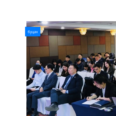
буцах