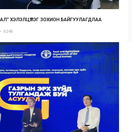
АЛ” ХЭЛЭЛЦҮҮЛЭГ ЗОХИОН БАЙГУУЛАГДЛАА
6246