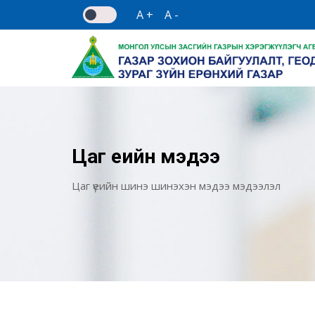
A +
A -
Цаг үеийн мэдээ
Цаг үеийн шинэ шинэхэн мэдээ мэдээлэл