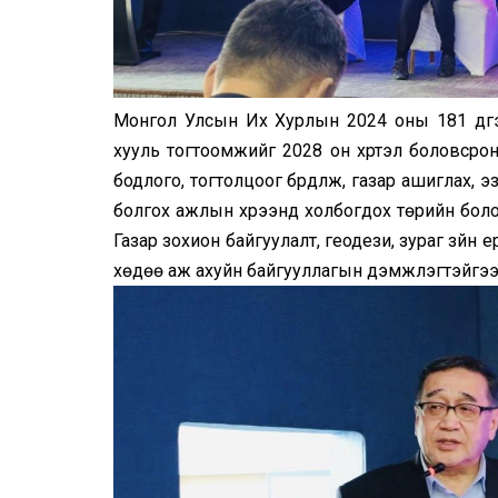
Монгол Улсын Их Хурлын 2024 оны 181 дүгэ
хууль тогтоомжийг 2028 он хүртэл боловсрон
бодлого, тогтолцоог бүрдүүлж, газар ашиглах,
болгох ажлын хүрээнд холбогдох төрийн боло
Газар зохион байгуулалт, геодези, зураг зүйн
хөдөө аж ахуйн байгууллагын дэмжлэгтэйгээр