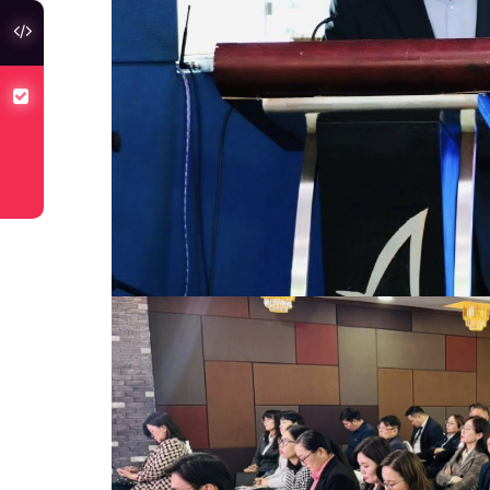
туслах холбоос
хуулийн төсөлд санал авч байна