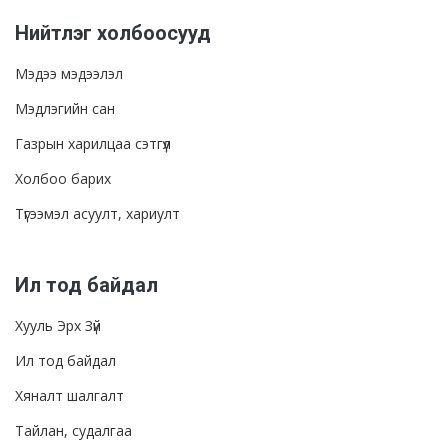
Нийтлэг холбоосууд
Мэдээ мэдээлэл
Мэдлэгийн сан
Газрын харилцаа сэтгүүл
Холбоо барих
Түгээмэл асуулт, хариулт
Ил тод байдал
Хууль Эрх Зүй
Ил тод байдал
Хяналт шалгалт
Тайлан, судалгаа