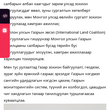
салбарын албан хаагчдыг зарим улсад зохион
байгуулагддаг өвөл, зуны сургалтын хөтөлбөрт
туслах холбоос
хамруулах, мөн Монгол улсад өвлийн сургалт зохион
байгуулахад хамтран ажиллах;
хуулийн төсөлд санал авч байна
Олон улсын Газрын эвсэл (International Land Coalition)
байгууллагын гишүүнээр Монгол улсын Газрын
харилцааны салбарын бусад төрийн бус
байгууллагуудыг элсүүлэн, хамтран ажиллахаар
харилцан тохиролцов.
Мөн тус уулзалтад Газар зохион байгуулалт, геодези,
зураг зүйн ерөнхий газраас эрхэлдэг Газрын нэгдмэл
сангийн удирдлагын нэгдсэн цахим, Газрын
мониторингийн систем, түүний ач холбогдол, цаашдын
чиг хандлагын талаар танилцуулан туршлагаасаа
хуваалцлаа.