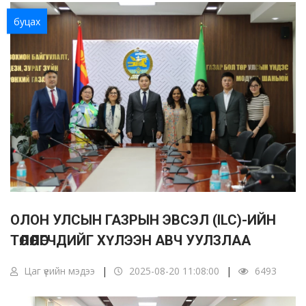
буцах
ОЛОН УЛСЫН ГАЗРЫН ЭВСЭЛ (ILC)-ИЙН
ТӨЛӨӨЛӨГЧДИЙГ ХҮЛЭЭН АВЧ УУЛЗЛАА
Цаг үеийн мэдээ
2025-08-20 11:08:00
6493