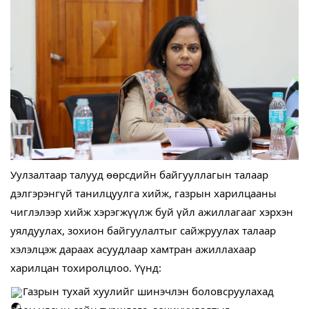
Уулзалтаар талууд өөрсдийн байгууллагын талаар
дэлгэрэнгүй танилцуулга хийж, газрын харилцааны
чиглэлээр хийж хэрэгжүүлж буй үйл ажиллагааг хэрхэн
уялдуулах, зохион байгуулалтыг сайжруулах талаар
хэлэлцэж дараах асуудлаар хамтран ажиллахаар
харилцан тохиролцлоо. Үүнд:
Газрын тухай хуулийг шинэчлэн боловсруулахад