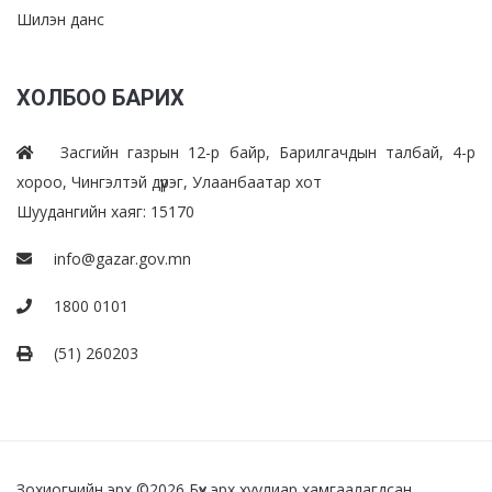
Шилэн данс
ХОЛБОО БАРИХ
Засгийн газрын 12-р байр, Барилгачдын талбай, 4-р
хороо, Чингэлтэй дүүрэг, Улаанбаатар хот
Шуудангийн хаяг: 15170
info@gazar.gov.mn
1800 0101
(51) 260203
Зохиогчийн эрх ©
2026 Бүх эрх хуулиар хамгаалагдсан