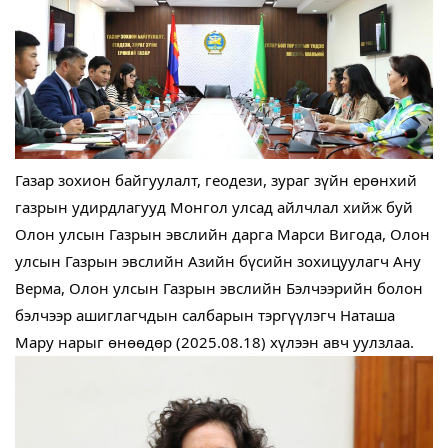
Газар зохион байгуулалт, геодези, зураг зүйн ерөнхий
газрын удирдлагууд Монгол улсад айлчлал хийж буй
Олон улсын Газрын эвслийн дарга Марси Вигода, Олон
улсын Газрын эвслийн Азийн бүсийн зохицуулагч Ану
Верма, Олон улсын Газрын эвслийн Бэлчээрийн болон
бэлчээр ашиглагчдын салбарын тэргүүлэгч Наташа
Мару нарыг өнөөдөр (2025.08.18) хүлээн авч уулзлаа.