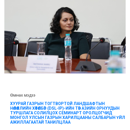
Өмнөх мэдээ
ХУУРАЙ ГАЗРЫН ТОГТВОРТОЙ ЛАНДШАФТЫН
НӨЛӨӨЛЛИЙН ХӨТӨЛБӨР (DSL-IP)-ИЙН ТӨВ АЗИЙН ОРНУУДЫН
ТУРШЛАГА СОЛИЛЦОХ СЕМИНАРТ ОРОЛЦОГЧИД
МОНГОЛ УЛСЫН ГАЗРЫН ХАРИЛЦААНЫ САЛБАРЫН ҮЙЛ
АЖИЛЛАГААТАЙ ТАНИЛЦЛАА