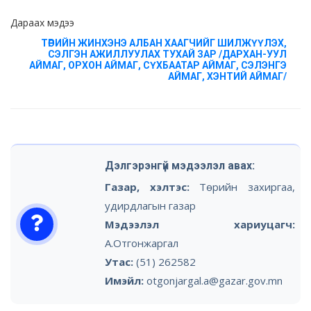
Дараах мэдээ
ТӨРИЙН ЖИНХЭНЭ АЛБАН ХААГЧИЙГ ШИЛЖҮҮЛЭХ,
СЭЛГЭН АЖИЛЛУУЛАХ ТУХАЙ ЗАР /ДАРХАН-УУЛ
АЙМАГ, ОРХОН АЙМАГ, СҮХБААТАР АЙМАГ, СЭЛЭНГЭ
АЙМАГ, ХЭНТИЙ АЙМАГ/
Дэлгэрэнгүй мэдээлэл авах:
Газар, хэлтэс:
Төрийн захиргаа,
удирдлагын газар
Мэдээлэл хариуцагч:
А.Отгонжаргал
Утас:
(51) 262582
Имэйл:
otgonjargal.a@gazar.gov.mn