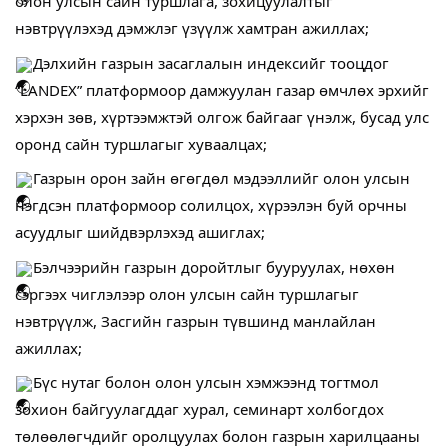
олон улсын сайн туршлага, зохицуулалтыг
нэвтрүүлэхэд дэмжлэг үзүүлж хамтран ажиллах;
Дэлхийн газрын засаглалын индексийг тооцдог
“LANDEX” платформоор дамжуулан газар өмчлөх эрхийг
хэрхэн зөв, хүртээмжтэй олгож байгааг үнэлж, бусад улс
оронд сайн туршлагыг хуваалцах;
Газрын орон зайн өгөгдөл мэдээллийг олон улсын
нэгдсэн платформоор солилцох, хүрээлэн буй орчны
асуудлыг шийдвэрлэхэд ашиглах;
Бэлчээрийн газрын доройтлыг бууруулах, нөхөн
сэргээх чиглэлээр олон улсын сайн туршлагыг
нэвтрүүлж, Засгийн газрын түвшинд манлайлан
ажиллах;
Бүс нутаг болон олон улсын хэмжээнд тогтмол
зохион байгуулагддаг хурал, семинарт холбогдох
төлөөлөгчдийг оролцуулах болон газрын харилцааны