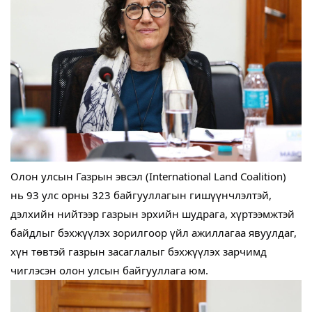
Олон улсын Газрын эвсэл (International Land Coalition)
нь 93 улс орны 323 байгууллагын гишүүнчлэлтэй,
дэлхийн нийтээр газрын эрхийн шудрага, хүртээмжтэй
байдлыг бэхжүүлэх зорилгоор үйл ажиллагаа явуулдаг,
хүн төвтэй газрын засаглалыг бэхжүүлэх зарчимд
чиглэсэн олон улсын байгууллага юм.