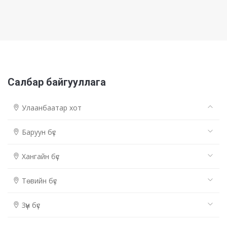
Салбар байгууллага
Улаанбаатар хот
Баруун бүс
Хангайн бүс
Төвийн бүс
Зүүн бүс