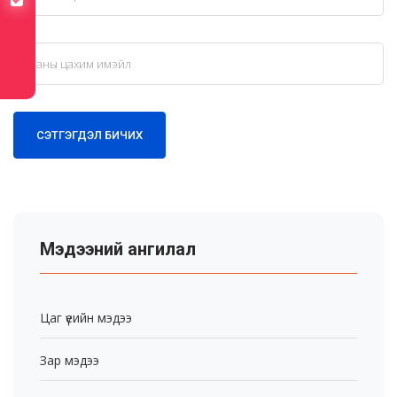
хуулийн төсөлд санал авч байна
СЭТГЭГДЭЛ БИЧИХ
Мэдээний ангилал
Цаг үеийн мэдээ
Зар мэдээ