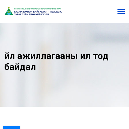
Үйл ажиллагааны ил тод
байдал