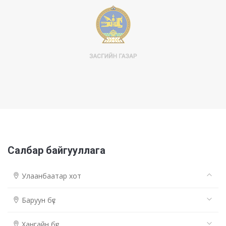
Салбар байгууллага
Улаанбаатар хот
Баруун бүс
Хангайн бүс