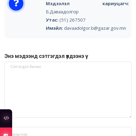
Мэдээлэл хариуцагч:
Б.Даваадолгор
Утас:
(51) 267507
Имэйл:
davaadolgor.b@gazar.gov.mn
Энэ мэдээнд сэтгэгдэл үлдээнэ үү
туслах холбоос