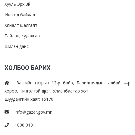
Хууль Эрх Зүй
Ил тод байдал
Хяналт шалгалт
Тайлан, судалгаа
Шилэн данс
ХОЛБОО БАРИХ
Засгийн газрын 12-р байр, Барилгачдын талбай, 4-р
хороо, Чингэлтэй дүүрэг, Улаанбаатар хот
Шуудангийн хаяг: 15170
info@gazar.gov.mn
1800 0101