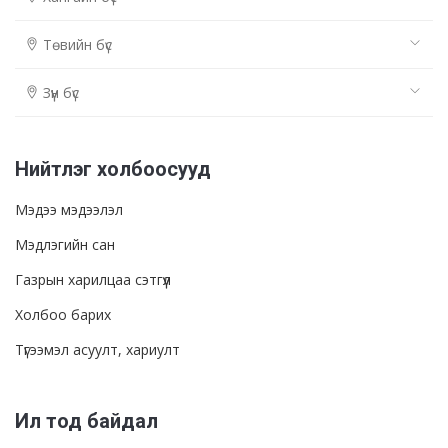
Төвийн бүс
Зүүн бүс
Нийтлэг холбоосууд
Мэдээ мэдээлэл
Мэдлэгийн сан
Газрын харилцаа сэтгүүл
Холбоо барих
Түгээмэл асуулт, хариулт
Ил тод байдал