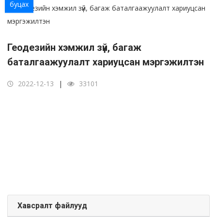
буцах
Геодезийн хэмжил зүй, багаж
баталгаажуулалт хариуцсан мэргэжилтэн
2022-12-13
33101
Хавсралт файлууд