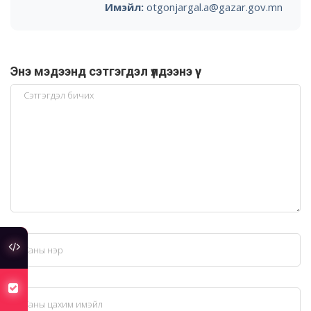
Имэйл:
otgonjargal.a@gazar.gov.mn
Энэ мэдээнд сэтгэгдэл үлдээнэ үү
туслах холбоос
хуулийн төсөлд санал авч байна