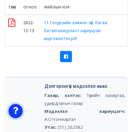
ТӨРӨЛ
ОГНОО
ФАЙЛЫН НЭР
2022-
11 Геодезийн хэмжил зүй, багаж
12-13
баталгаажуулалт хариуцсан
мэргэжилтэн.pdf
Дэлгэрэнгүй мэдээлэл авах:
Газар, хэлтэс:
Төрийн захиргаа,
удирдлагын газар
Мэдээлэл хариуцагч:
А.Отгонжаргал
Утас:
(51) 262582