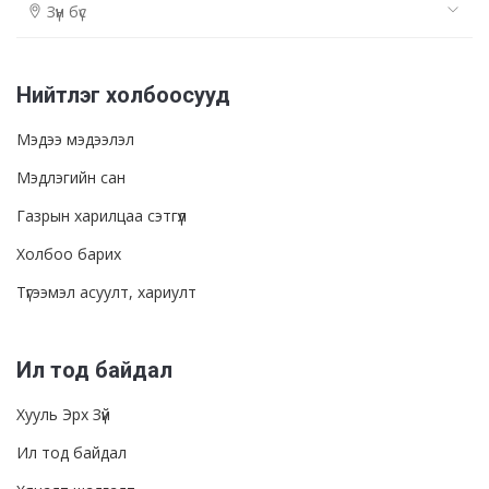
Зүүн бүс
Нийтлэг холбоосууд
Мэдээ мэдээлэл
Мэдлэгийн сан
Газрын харилцаа сэтгүүл
Холбоо барих
Түгээмэл асуулт, хариулт
Ил тод байдал
Хууль Эрх Зүй
Ил тод байдал