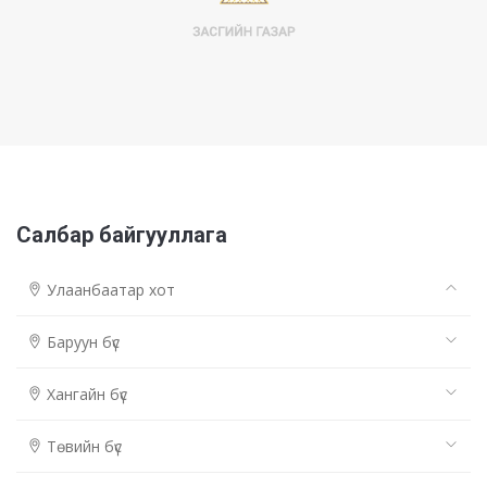
Салбар байгууллага
Улаанбаатар хот
Баруун бүс
Хангайн бүс
Төвийн бүс