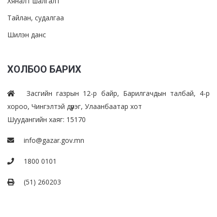
Хяналт шалгалт
Тайлан, судалгаа
Шилэн данс
ХОЛБОО БАРИХ
Засгийн газрын 12-р байр, Барилгачдын талбай, 4-р
хороо, Чингэлтэй дүүрэг, Улаанбаатар хот
Шуудангийн хаяг: 15170
info@gazar.gov.mn
1800 0101
(51) 260203