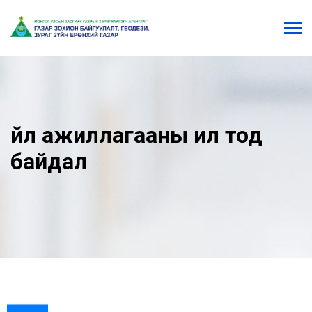
Үйл ажиллагааны ил тод
байдал