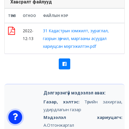
Хавсралт файлууд
ТӨРӨЛ
ОГНОО
ФАЙЛЫН НЭР
2022-
31 Кадастрын хэмжилт, зураглал,
12-13
газрын зөрчил, маргааны асуудал
хариуцсан мэргэжилтэн.pdf
Дэлгэрэнгүй мэдээлэл авах:
Газар, хэлтэс:
Төрийн захиргаа,
удирдлагын газар
Мэдээлэл хариуцагч:
А.Отгонжаргал