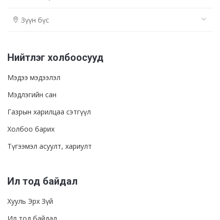
Зүүн бүс
Нийтлэг холбоосууд
Мэдээ мэдээлэл
Мэдлэгийн сан
Газрын харилцаа сэтгүүл
Холбоо барих
Түгээмэл асуулт, хариулт
Ил тод байдал
Хууль Эрх Зүй
Ил тод байдал