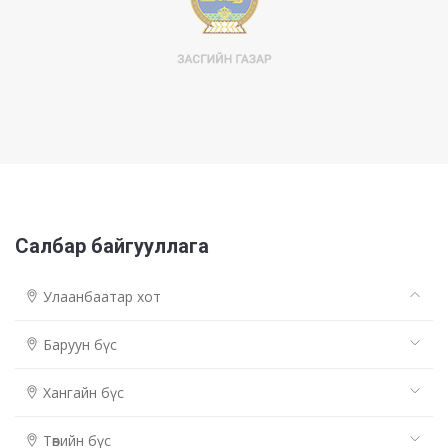
Салбар байгууллага
Улаанбаатар хот
Баруун бүс
Хангайн бүс
Төвийн бүс