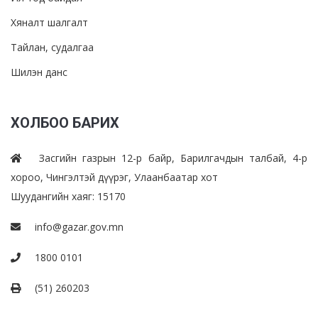
Хяналт шалгалт
Тайлан, судалгаа
Шилэн данс
ХОЛБОО БАРИХ
Засгийн газрын 12-р байр, Барилгачдын талбай, 4-р
хороо, Чингэлтэй дүүрэг, Улаанбаатар хот
Шуудангийн хаяг: 15170
info@gazar.gov.mn
1800 0101
(51) 260203