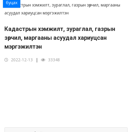
буцах
Кадастрын хэмжилт, зураглал, газрын
зөрчил, маргааны асуудал хариуцсан
мэргэжилтэн
2022-12-13
33348