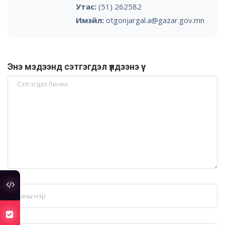
Утас:
(51) 262582
Имэйл:
otgonjargal.a@gazar.gov.mn
Энэ мэдээнд сэтгэгдэл үлдээнэ үү
туслах холбоос
хуулийн төсөлд санал авч байна