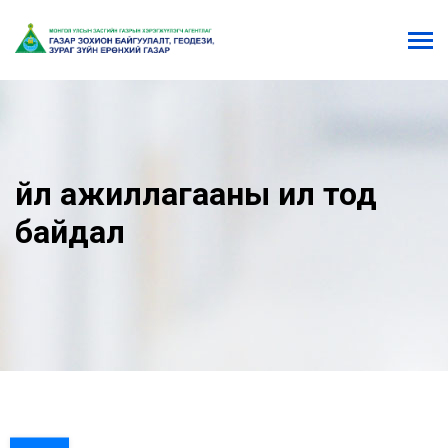
Үйл ажиллагааны ил тод
байдал