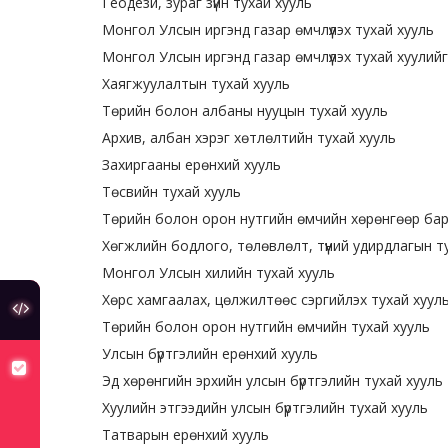
Геодези, зураг зүйн тухай хууль
Монгол Улсын иргэнд газар өмчлүүлэх тухай хууль
Монгол Улсын иргэнд газар өмчлүүлэх тухай хуули
Хаягжуулалтын тухай хууль
Төрийн болон албаны нууцын тухай хууль
Архив, албан хэрэг хөтлөлтийн тухай хууль
Захиргааны ерөнхий хууль
Төсвийн тухай хууль
Төрийн болон орон нутгийн өмчийн хөрөнгөөр бара
Хөгжлийн бодлого, төлөвлөлт, түүний удирдлагын т
Монгол Улсын хилийн тухай хууль
Хөрс хамгаалах, цөлжилтөөс сэргийлэх тухай хуул
туслах холбоос
Төрийн болон орон нутгийн өмчийн тухай хууль
Улсын бүртгэлийн ерөнхий хууль
хуулийн төсөлд санал авч байна
Эд хөрөнгийн эрхийн улсын бүртгэлийн тухай хууль
Хуулийн этгээдийн улсын бүртгэлийн тухай хууль
Татварын ерөнхий хууль