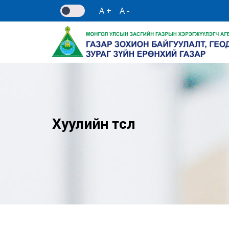
A +
A -
Хуулийн төсөл