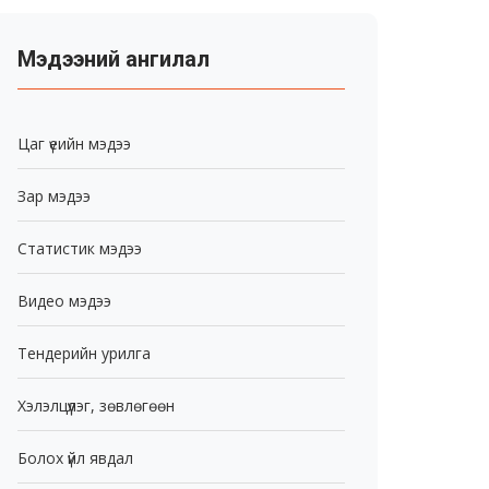
Мэдээний ангилал
Цаг үеийн мэдээ
Зар мэдээ
Статистик мэдээ
Видео мэдээ
Тендерийн урилга
Хэлэлцүүлэг, зөвлөгөөн
Болох үйл явдал