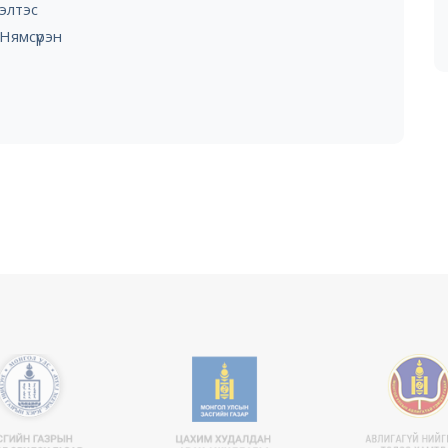
элтэс
.Нямсүрэн