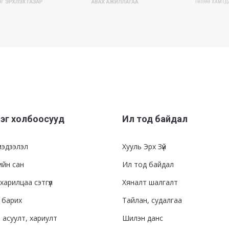
эг холбоосууд
Ил тод байдал
мэдээлэл
Хууль Эрх Зүй
ийн сан
Ил тод байдал
харилцаа сэтгүүл
Хяналт шалгалт
 барих
Тайлан, судалгаа
л асуулт, хариулт
Шилэн данс