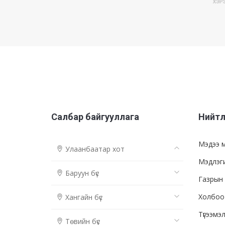
Салбар байгууллага
Нийтл
Мэдээ 
Улаанбаатар хот
Мэдлэг
Баруун бүс
Газрын 
Холбоо
Хангайн бүс
Түгээмэ
Төвийн бүс