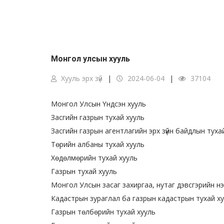
Монгол улсын хууль
Хууль эрх зүй
2024-06-04
37104
Монгол Улсын Үндсэн хууль
Засгийн газрын тухай хууль
Засгийн газрын агентлагийн эрх зүйн байдлын туха
Төрийн албаны тухай хууль
Хөдөлмөрийн тухай хууль
Газрын тухай хууль
Монгол Улсын засаг захиргаа, нутаг дэвсгэрийн нэг
Кадастрын зураглал ба газрын кадастрын тухай х
Газрын төлбөрийн тухай хууль