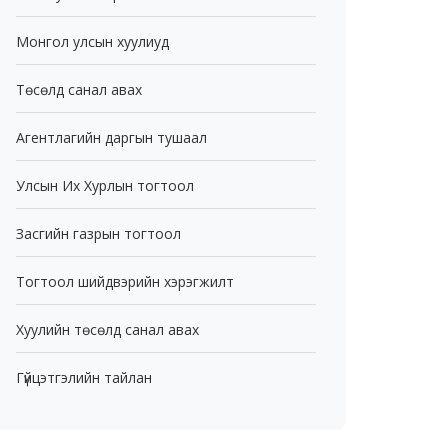
Монгол улсын хуулиуд
Төсөлд санал авах
Агентлагийн даргын тушаал
Улсын Их Хурлын тогтоол
Засгийн газрын тогтоол
Тогтоол шийдвэрийн хэрэгжилт
Хуулийн төсөлд санал авах
Гүйцэтгэлийн тайлан