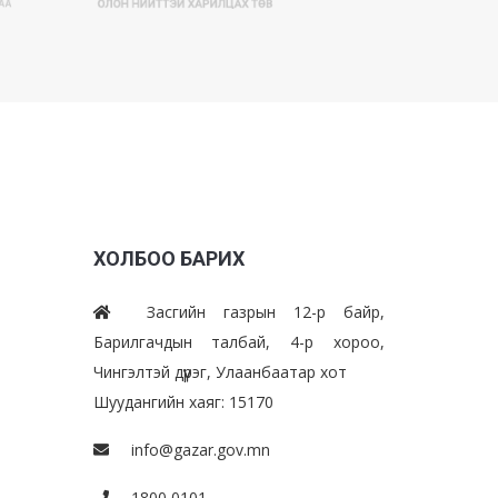
ХОЛБОО БАРИХ
Засгийн газрын 12-р байр,
Барилгачдын талбай, 4-р хороо,
Чингэлтэй дүүрэг, Улаанбаатар хот
Шуудангийн хаяг: 15170
info@gazar.gov.mn
1800 0101