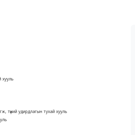
й хууль
ж, түүний удирдлагын тухай хууль
ууль