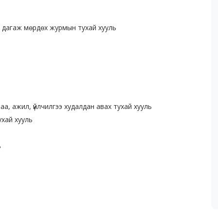
йг дагаж мөрдөх журмын тухай хууль
а, ажил, үйлчилгээ худалдан авах тухай хууль
ухай хууль
ь