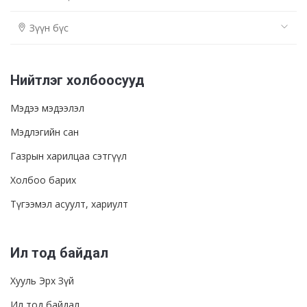
Зүүн бүс
Нийтлэг холбоосууд
Мэдээ мэдээлэл
Мэдлэгийн сан
Газрын харилцаа сэтгүүл
Холбоо барих
Түгээмэл асуулт, хариулт
Ил тод байдал
Хууль Эрх Зүй
Ил тод байдал