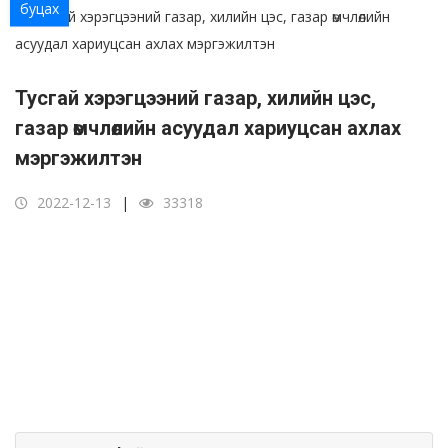
буцах
Тусгай хэрэгцээний газар, хилийн цэс,
газар өмчлөлийн асуудал хариуцсан ахлах
мэргэжилтэн
2022-12-13
33318