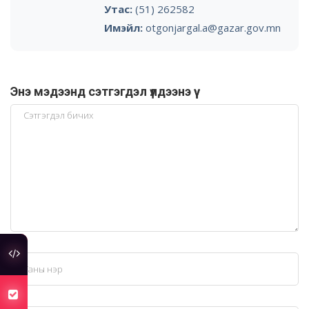
Утас:
(51) 262582
Имэйл:
otgonjargal.a@gazar.gov.mn
Энэ мэдээнд сэтгэгдэл үлдээнэ үү
туслах холбоос
хуулийн төсөлд санал авч байна