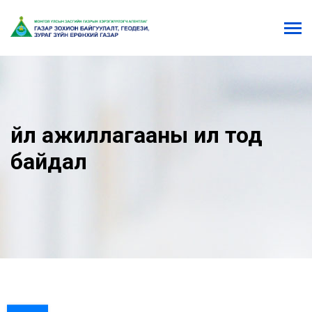
Үйл ажиллагааны ил тод
байдал