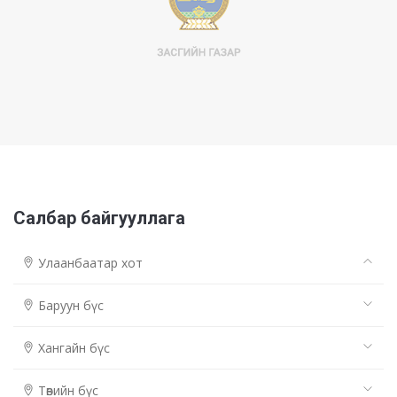
Салбар байгууллага
Улаанбаатар хот
Баруун бүс
Хангайн бүс
Төвийн бүс