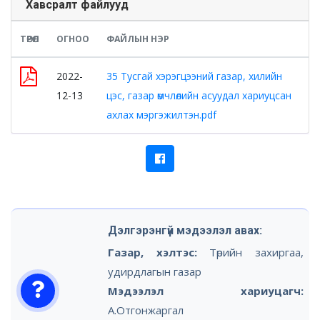
Хавсралт файлууд
ТӨРӨЛ
ОГНОО
ФАЙЛЫН НЭР
2022-
35 Тусгай хэрэгцээний газар, хилийн
12-13
цэс, газар өмчлөлийн асуудал хариуцсан
ахлах мэргэжилтэн.pdf
Дэлгэрэнгүй мэдээлэл авах:
Газар, хэлтэс:
Төрийн захиргаа,
удирдлагын газар
Мэдээлэл хариуцагч:
А.Отгонжаргал