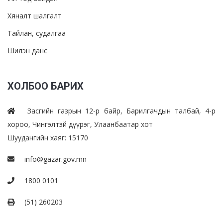
Хяналт шалгалт
Тайлан, судалгаа
Шилэн данс
ХОЛБОО БАРИХ
Засгийн газрын 12-р байр, Барилгачдын талбай, 4-р
хороо, Чингэлтэй дүүрэг, Улаанбаатар хот
Шуудангийн хаяг: 15170
info@gazar.gov.mn
1800 0101
(51) 260203