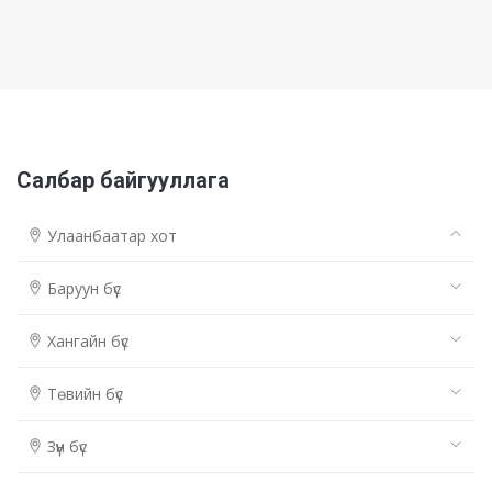
Салбар байгууллага
Улаанбаатар хот
Баруун бүс
Хангайн бүс
Төвийн бүс
Зүүн бүс