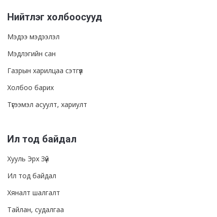
Нийтлэг холбоосууд
Мэдээ мэдээлэл
Мэдлэгийн сан
Газрын харилцаа сэтгүүл
Холбоо барих
Түгээмэл асуулт, хариулт
Ил тод байдал
Хууль Эрх Зүй
Ил тод байдал
Хяналт шалгалт
Тайлан, судалгаа