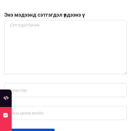
Энэ мэдээнд сэтгэгдэл үлдээнэ үү
туслах холбоос
хуулийн төсөлд санал авч байна