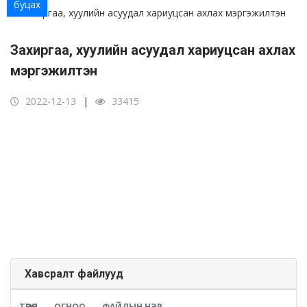
буцах
Захиргаа, хуулийн асуудал хариуцсан ахлах
мэргэжилтэн
2022-12-13
33415
Хавсралт файлууд
ТӨРӨЛ
ОГНОО
ФАЙЛЫН НЭР