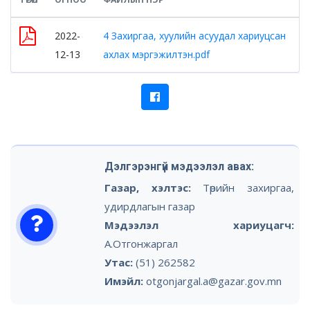
2022-
4 Захиргаа, хуулийн асуудал хариуцсан
12-13
ахлах мэргэжилтэн.pdf
Дэлгэрэнгүй мэдээлэл авах:
Газар, хэлтэс:
Төрийн захиргаа,
удирдлагын газар
Мэдээлэл хариуцагч:
А.Отгонжаргал
Утас:
(51) 262582
Имэйл:
otgonjargal.a@gazar.gov.mn