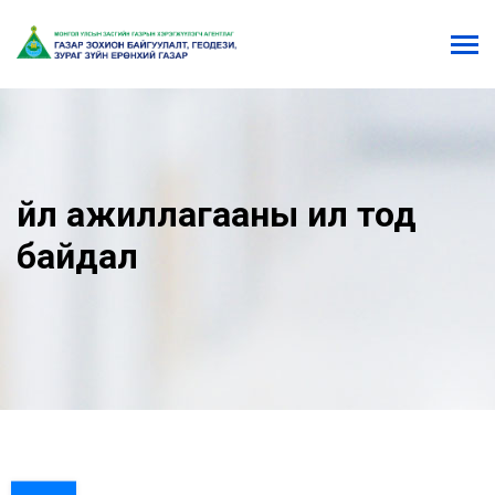
Үйл ажиллагааны ил тод
байдал