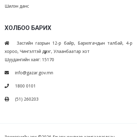
Шилэн данс
ХОЛБОО БАРИХ
Засгийн газрын 12-р байр, Барилгачдын талбай, 4-р
хороо, Чингэлтэй дүүрэг, Улаанбаатар хот
Шуудангийн хаяг: 15170
info@gazar.gov.mn
1800 0101
(51) 260203
Зохиогчийн эрх ©
2026 Бүх эрх хуулиар хамгаалагдсан