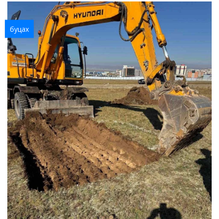
буцах