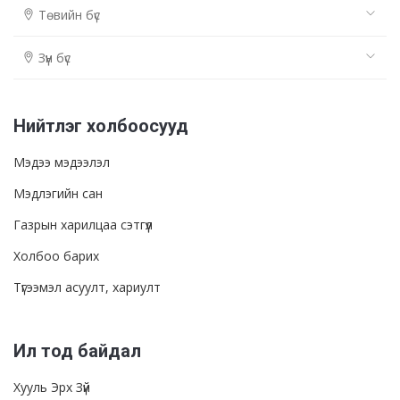
Төвийн бүс
Зүүн бүс
Нийтлэг холбоосууд
Мэдээ мэдээлэл
Мэдлэгийн сан
Газрын харилцаа сэтгүүл
Холбоо барих
Түгээмэл асуулт, хариулт
Ил тод байдал
Хууль Эрх Зүй