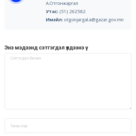
А.Отгонжаргал
Утас:
(51) 262582
Имэйл:
otgonjargal.a@gazar.gov.mn
Энэ мэдээнд сэтгэгдэл үлдээнэ үү