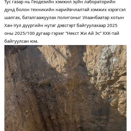
Тус газар нь Геодезийн хэмжил зүйн лабораторийн
дунд болон техникийн нарийвчлалтай хэмжих хэрэгсэл
шалгах, баталгаажуулах полигоныг Улаанбаатар хотын
Хан-Уул дүүргийн нутаг дэвсгэрт байгуулахаар 2025
оны 2025/100 дугаар гэрээг “Некст Жи Ай Эс” ХХК-тай
байгуулсан юм.