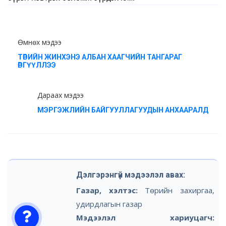
Өмнөх мэдээ
ТӨРИЙН ЖИНХЭНЭ АЛБАН ХААГЧИЙН ТАНГАРАГ
ӨРГҮҮЛЛЭЭ
Дараах мэдээ
МЭРГЭЖЛИЙН БАЙГУУЛЛАГУУДЫН АНХААРАЛД
Дэлгэрэнгүй мэдээлэл авах:
Газар, хэлтэс:
Төрийн захиргаа,
удирдлагын газар
Мэдээлэл хариуцагч: