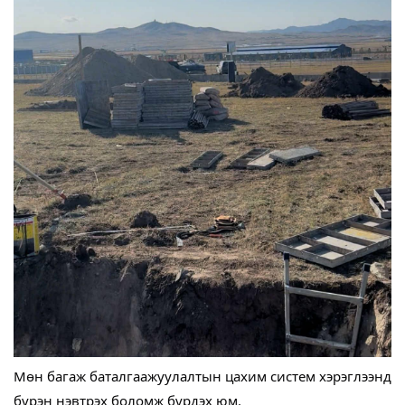
Мөн багаж баталгаажуулалтын цахим систем хэрэглээнд
бүрэн нэвтрэх боломж бүрдэх юм.