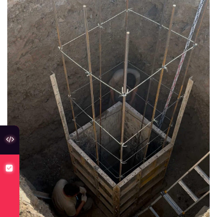
туслах холбоос
хуулийн төсөлд санал авч байна