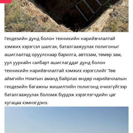
Геодезийн дунд болон техникийн нарийвчлалтай
хэмжих хэрэгсэл шалгах, баталгаажуулах полигоныг
ашиглалтад оруулснаар барилга, автозам, төмөр зам,
уул уурхайн салбарт ашиглагддаг дунд болон
техникийн нарийвчлалтай хэмжих хэрэгслийг Төв
аймгийн Номтын аманд байрлах өндөр нарийвчлалын
геодезийн багажны жишилтийн полигонд очихгүйгээр
баталгаажуулах боломж бүрдэж хэрэглэгчдийн цаг
хугацаа хэмнэгдэнэ.