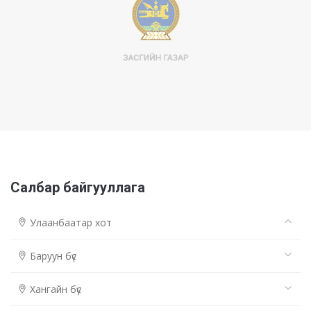
Салбар байгууллага
Улаанбаатар хот
Баруун бүс
Хангайн бүс