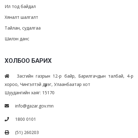
Ил тод байдал
Хяналт шалгалт
Тайлан, судалгаа
Шилэн данс
ХОЛБОО БАРИХ
Засгийн газрын 12-р байр, Барилгачдын талбай, 4-р
хороо, Чингэлтэй дүүрэг, Улаанбаатар хот
Шуудангийн хаяг: 15170
info@gazar.gov.mn
1800 0101
(51) 260203